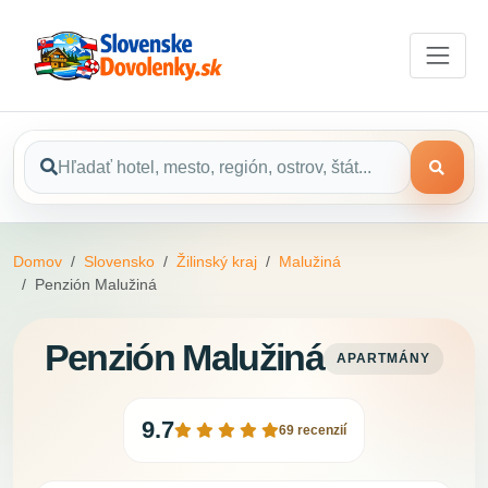
Domov
Slovensko
Žilinský kraj
Malužiná
Penzión Malužiná
Penzión Malužiná
APARTMÁNY
9.7
69 recenzií