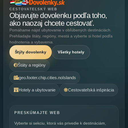
CESTOVATEĽSKÝ WEB
Objavujte dovolenku podľa toho,
ako naozaj chcete cestovať.
Pomáhame nájsť ubytovanie v obľúbených destináciách.
Prehliadajte štáty, regióny, mestá a vyberte si hotel podľa
hodnotenia a vybavenia.
Štýly dovolenky
Všetky hotely
Štáty a regióny
geo.footer.chip.cities.noIslands
Hotely a ubytovanie
Cestovateľská inšpirácia
PRESKÚMAJTE WEB
Vyberte si sekciu, ktorá vás privedie k destináciám,