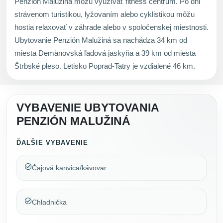
Penzión Malužiná môžu využívať fitness centrum. Po dni
strávenom turistikou, lyžovaním alebo cyklistikou môžu
hostia relaxovať v záhrade alebo v spoločenskej miestnosti.
Ubytovanie Penzión Malužiná sa nachádza 34 km od
miesta Demänovská ľadová jaskyňa a 39 km od miesta
Štrbské pleso. Letisko Poprad-Tatry je vzdialené 46 km.
VYBAVENIE UBYTOVANIA
PENZIÓN MALUŽINÁ
ĎALŠIE VYBAVENIE
Čajová kanvica/kávovar
Chladnička