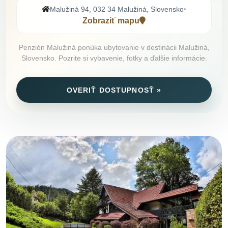
Malužiná 94, 032 34 Malužiná, Slovensko
•
Zobraziť mapu
Penzión Malužiná ponúka ubytovanie v destinácii Malužiná,
Slovensko. Pozrite si vybavenie, fotky a ďalšie informácie.
OVERIŤ DOSTUPNOSŤ »