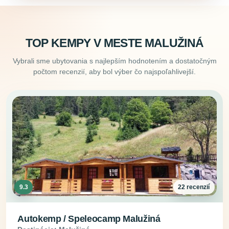
TOP KEMPY V MESTE MALUŽINÁ
Vybrali sme ubytovania s najlepším hodnotením a dostatočným
počtom recenzií, aby bol výber čo najspoľahlivejší.
9.3
22 recenzií
Autokemp / Speleocamp Malužiná