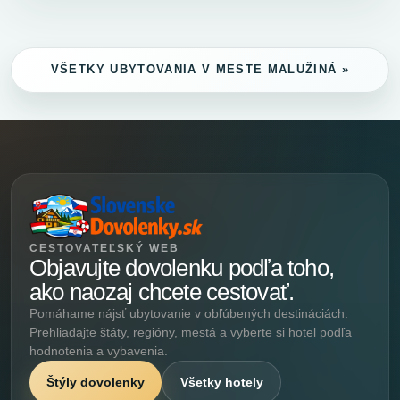
VŠETKY UBYTOVANIA V MESTE MALUŽINÁ »
CESTOVATEĽSKÝ WEB
Objavujte dovolenku podľa toho,
ako naozaj chcete cestovať.
Pomáhame nájsť ubytovanie v obľúbených destináciách.
Prehliadajte štáty, regióny, mestá a vyberte si hotel podľa
hodnotenia a vybavenia.
Štýly dovolenky
Všetky hotely