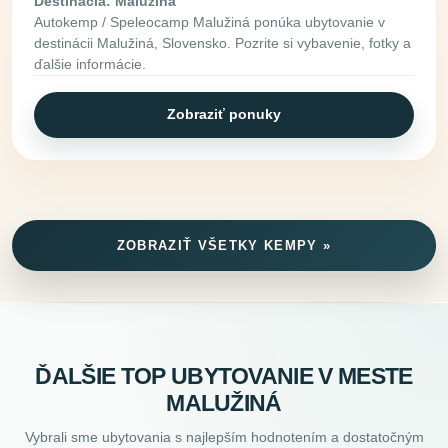
Destinácia: Malužiná
Autokemp / Speleocamp Malužiná ponúka ubytovanie v
destinácii Malužiná, Slovensko. Pozrite si vybavenie, fotky a
ďalšie informácie.
Zobraziť ponuky
ZOBRAZIŤ VŠETKY KEMPY »
ĎALŠIE TOP UBYTOVANIE V MESTE
MALUŽINÁ
Vybrali sme ubytovania s najlepším hodnotením a dostatočným