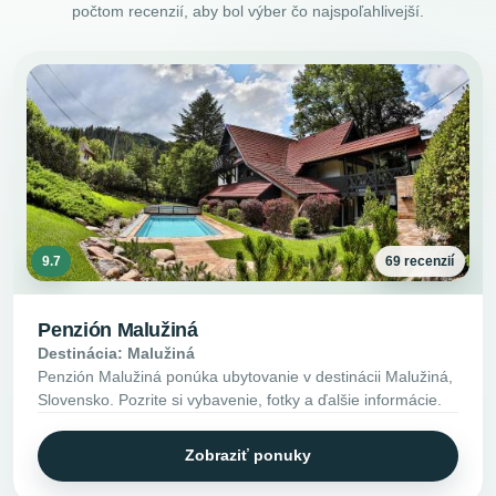
počtom recenzií, aby bol výber čo najspoľahlivejší.
9.7
69 recenzií
Penzión Malužiná
Destinácia: Malužiná
Penzión Malužiná ponúka ubytovanie v destinácii Malužiná,
Slovensko. Pozrite si vybavenie, fotky a ďalšie informácie.
Zobraziť ponuky