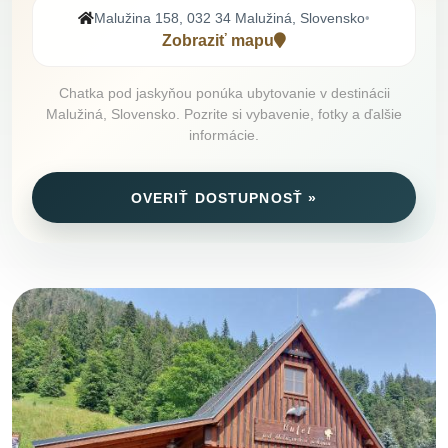
Malužina 158, 032 34 Malužiná, Slovensko
•
Zobraziť mapu
Chatka pod jaskyňou ponúka ubytovanie v destinácii
Malužiná, Slovensko. Pozrite si vybavenie, fotky a ďalšie
informácie.
OVERIŤ DOSTUPNOSŤ »