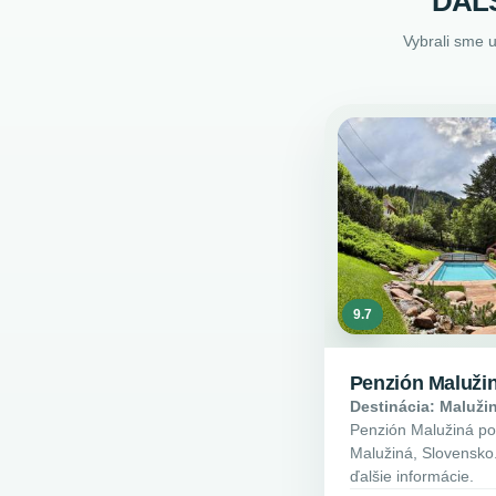
ĎAL
Vybrali sme 
9.7
Penzión Maluži
Destinácia: Maluži
Penzión Malužiná pon
Malužiná, Slovensko. 
ďalšie informácie.