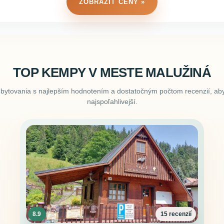
ZOBRAZIŤ CENY »
TOP KEMPY V MESTE MALUŽINÁ
ubytovania s najlepším hodnotením a dostatočným počtom recenzií, aby
najspoľahlivejší.
8.9
15 recenzií