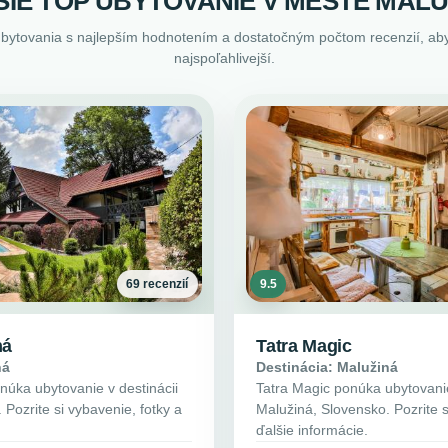
ŠIE TOP UBYTOVANIE V MESTE MALU
ubytovania s najlepším hodnotením a dostatočným počtom recenzií, aby
najspoľahlivejší.
69 recenzií
9.5
ná
Tatra Magic
ná
Destinácia: Malužiná
úka ubytovanie v destinácii
Tatra Magic ponúka ubytovanie
Pozrite si vybavenie, fotky a
Malužiná, Slovensko. Pozrite s
ďalšie informácie.