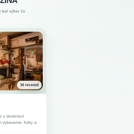
ŽINÁ
 bol výber čo
36 recenzií
 v destinácii
i vybavenie, fotky a