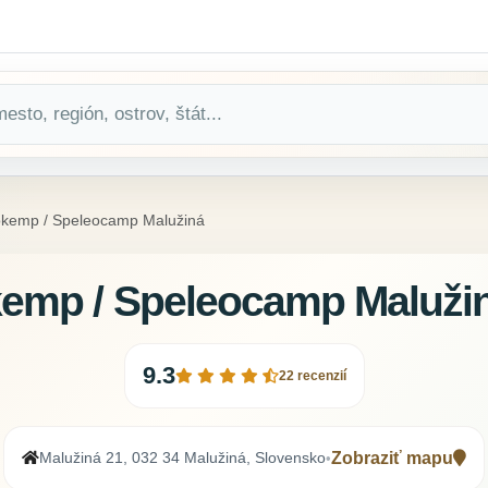
okemp / Speleocamp Malužiná
emp / Speleocamp Maluži
9.3
22 recenzií
Malužiná 21, 032 34 Malužiná, Slovensko
Zobraziť mapu
•