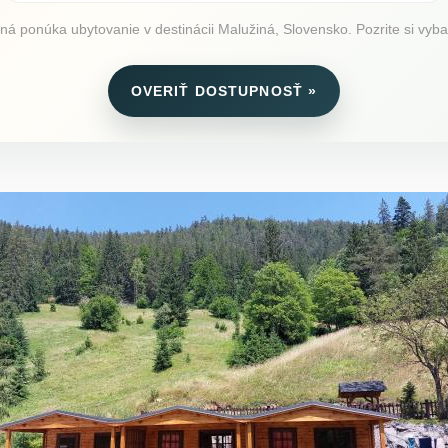
 ponúka ubytovanie v destinácii Malužiná, Slovensko. Pozrite si vybave
OVERIŤ DOSTUPNOSŤ »