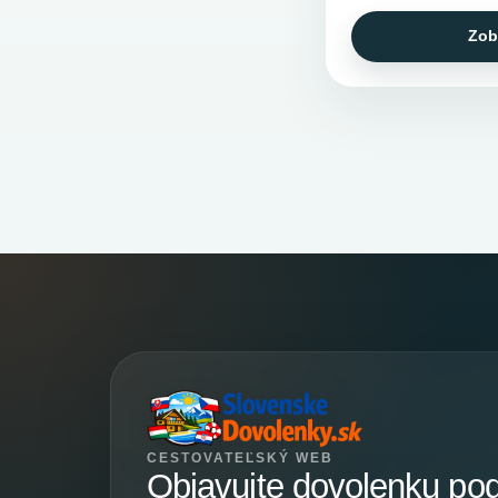
Zob
CESTOVATEĽSKÝ WEB
Objavujte dovolenku po