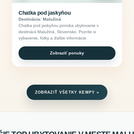
Chatka pod jaskyňou
Destinácia: Malužiná
Chatka pod jaskyňou ponúka ubytovanie v
destinácii Malužiná, Slovensko. Pozrite si
vybavenie, fotky a ďalšie informácie.
Zobraziť ponuky
ZOBRAZIŤ VŠETKY KEMPY »