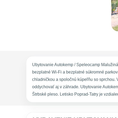
Ubytovanie Autokemp / Speleocamp Malužiná s
bezplatné Wi-Fi a bezplatné súkromné parkovi
chladničkou a spoločnú kúpeľňu so sprchou. V
oddychovať aj v záhrade. Ubytovanie Autoke
Štrbské pleso. Letisko Poprad-Tatry je vzdial