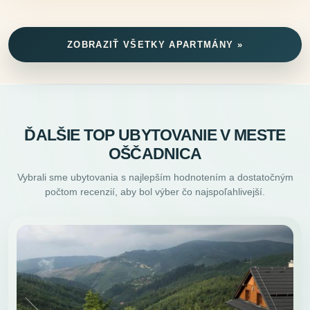
ZOBRAZIŤ VŠETKY APARTMÁNY »
ĎALŠIE TOP UBYTOVANIE V MESTE
OŠČADNICA
Vybrali sme ubytovania s najlepším hodnotením a dostatočným
počtom recenzií, aby bol výber čo najspoľahlivejší.