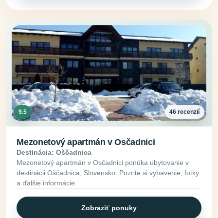
9.5
46 recenzií
Mezonetový apartmán v Osčadnici
Destinácia: Oščadnica
Mezonetový apartmán v Osčadnici ponúka ubytovanie v
destinácii Oščadnica, Slovensko. Pozrite si vybavenie, fotky
a ďalšie informácie.
Zobraziť ponuky