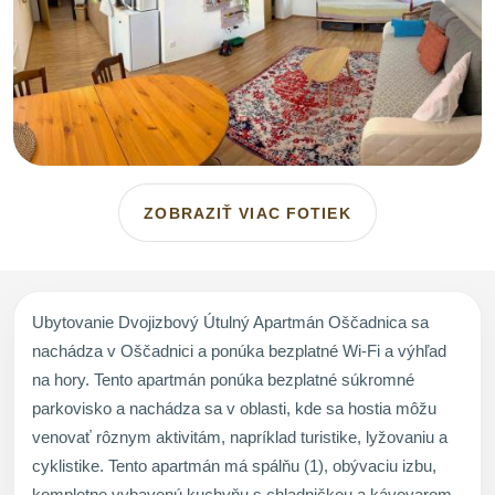
ZOBRAZIŤ VIAC FOTIEK
Ubytovanie Dvojizbový Útulný Apartmán Oščadnica sa
nachádza v Oščadnici a ponúka bezplatné Wi-Fi a výhľad
na hory. Tento apartmán ponúka bezplatné súkromné
parkovisko a nachádza sa v oblasti, kde sa hostia môžu
venovať rôznym aktivitám, napríklad turistike, lyžovaniu a
cyklistike. Tento apartmán má spálňu (1), obývaciu izbu,
kompletne vybavenú kuchyňu s chladničkou a kávovarom