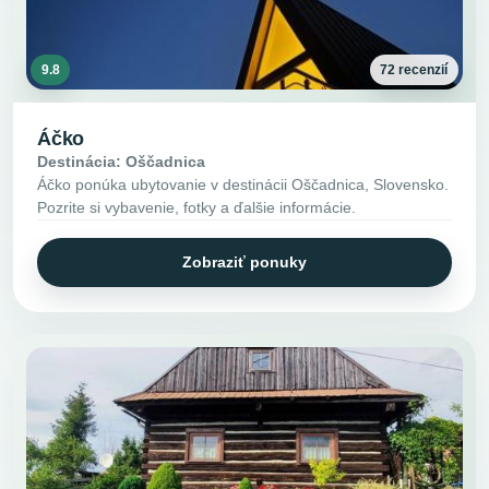
9.8
72 recenzií
Áčko
Destinácia: Oščadnica
Áčko ponúka ubytovanie v destinácii Oščadnica, Slovensko.
Pozrite si vybavenie, fotky a ďalšie informácie.
Zobraziť ponuky