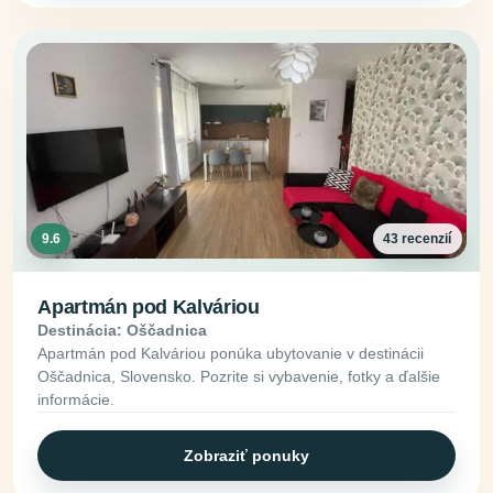
9.6
43 recenzií
Apartmán pod Kalváriou
Destinácia: Oščadnica
Apartmán pod Kalváriou ponúka ubytovanie v destinácii
Oščadnica, Slovensko. Pozrite si vybavenie, fotky a ďalšie
informácie.
Zobraziť ponuky