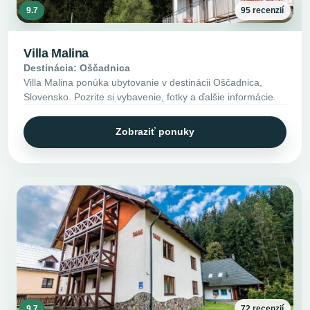
9.7
95 recenzií
Villa Malina
Destinácia: Oščadnica
Villa Malina ponúka ubytovanie v destinácii Oščadnica,
Slovensko. Pozrite si vybavenie, fotky a ďalšie informácie.
Zobraziť ponuky
9.7
72 recenzií