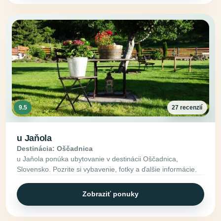
9.5
27 recenzií
u Jaňola
Destinácia: Oščadnica
u Jaňola ponúka ubytovanie v destinácii Oščadnica,
Slovensko. Pozrite si vybavenie, fotky a ďalšie informácie.
Zobraziť ponuky