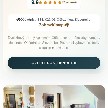
9.9
37 recenzií
Oščadnica 844, 023 01 Oščadnica, Slovensko
•
Zobraziť mapu
Dvojizbový Útulný Apartmán Oščadnica ponúka ubytovanie v
destinácii Oščadnica, Slovensko. Pozrite si vybavenie, fotky
a ďalšie informácie.
OVERIŤ DOSTUPNOSŤ »