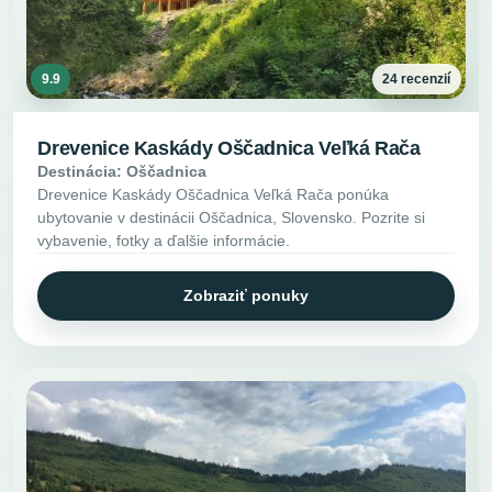
9.9
24 recenzií
Drevenice Kaskády Oščadnica Veľká Rača
Destinácia: Oščadnica
Drevenice Kaskády Oščadnica Veľká Rača ponúka
ubytovanie v destinácii Oščadnica, Slovensko. Pozrite si
vybavenie, fotky a ďalšie informácie.
Zobraziť ponuky