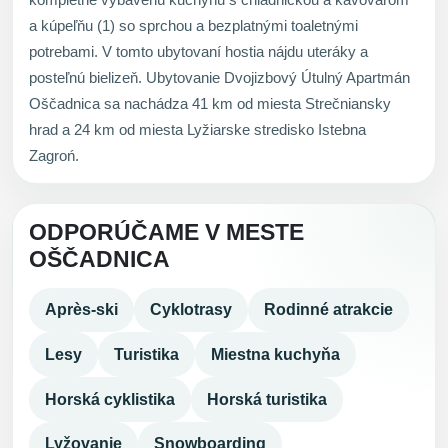
a kúpeľňu (1) so sprchou a bezplatnými toaletnými
potrebami. V tomto ubytovaní hostia nájdu uteráky a
posteľnú bielizeň. Ubytovanie Dvojizbový Útulný Apartmán
Oščadnica sa nachádza 41 km od miesta Strečniansky
hrad a 24 km od miesta Lyžiarske stredisko Istebna
Zagroń.
ODPORÚČAME V MESTE
OŠČADNICA
Après-ski
Cyklotrasy
Rodinné atrakcie
Lesy
Turistika
Miestna kuchyňa
Horská cyklistika
Horská turistika
Lyžovanie
Snowboarding