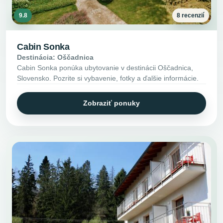
9.8
8 recenzií
Cabin Sonka
Destinácia: Oščadnica
Cabin Sonka ponúka ubytovanie v destinácii Oščadnica,
Slovensko. Pozrite si vybavenie, fotky a ďalšie informácie.
Zobraziť ponuky