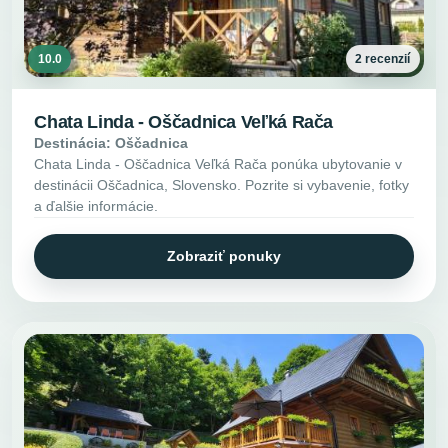
10.0
2 recenzií
Chata Linda - Oščadnica Veľká Rača
Destinácia: Oščadnica
Chata Linda - Oščadnica Veľká Rača ponúka ubytovanie v
destinácii Oščadnica, Slovensko. Pozrite si vybavenie, fotky
a ďalšie informácie.
Zobraziť ponuky