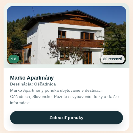
9.8
80 recenzií
Marko Apartmány
Destinácia: Oščadnica
Marko Apartmány ponúka ubytovanie v destinácii
Oščadnica, Slovensko. Pozrite si vybavenie, fotky a ďalšie
informácie.
Zobraziť ponuky