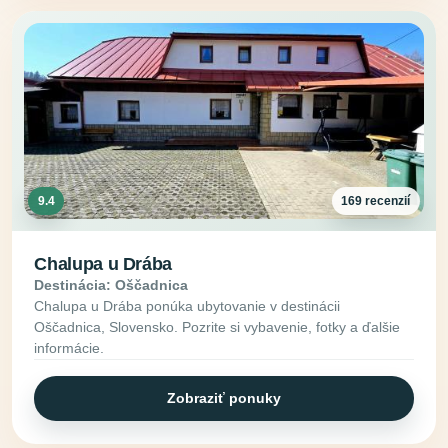
9.4
169 recenzií
Chalupa u Drába
Destinácia: Oščadnica
Chalupa u Drába ponúka ubytovanie v destinácii
Oščadnica, Slovensko. Pozrite si vybavenie, fotky a ďalšie
informácie.
Zobraziť ponuky