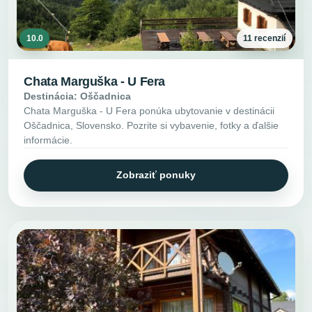
10.0
11 recenzií
Chata Marguška - U Fera
Destinácia: Oščadnica
Chata Marguška - U Fera ponúka ubytovanie v destinácii
Oščadnica, Slovensko. Pozrite si vybavenie, fotky a ďalšie
informácie.
Zobraziť ponuky