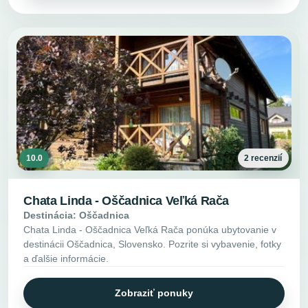
10.0
2 recenzií
Chata Linda - Oščadnica Veľká Rača
Destinácia: Oščadnica
Chata Linda - Oščadnica Veľká Rača ponúka ubytovanie v
destinácii Oščadnica, Slovensko. Pozrite si vybavenie, fotky
a ďalšie informácie.
Zobraziť ponuky