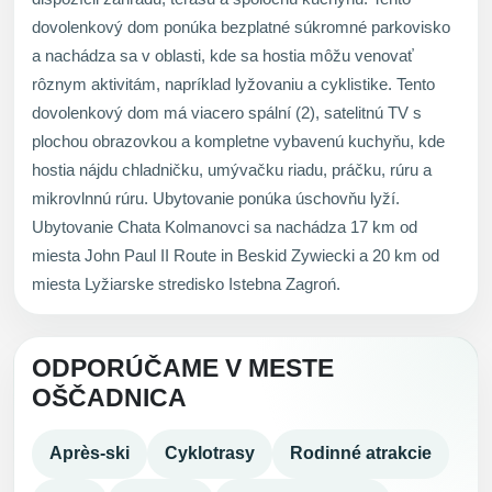
dovolenkový dom ponúka bezplatné súkromné parkovisko
a nachádza sa v oblasti, kde sa hostia môžu venovať
rôznym aktivitám, napríklad lyžovaniu a cyklistike. Tento
dovolenkový dom má viacero spální (2), satelitnú TV s
plochou obrazovkou a kompletne vybavenú kuchyňu, kde
hostia nájdu chladničku, umývačku riadu, práčku, rúru a
mikrovlnnú rúru. Ubytovanie ponúka úschovňu lyží.
Ubytovanie Chata Kolmanovci sa nachádza 17 km od
miesta John Paul II Route in Beskid Zywiecki a 20 km od
miesta Lyžiarske stredisko Istebna Zagroń.
ODPORÚČAME V MESTE
OŠČADNICA
Après-ski
Cyklotrasy
Rodinné atrakcie