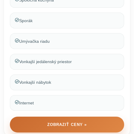
Spoločná kuchyňa
Sporák
Umývačka riadu
Vonkajší jedálenský priestor
Vonkajší nábytok
Internet
ZOBRAZIŤ CENY »