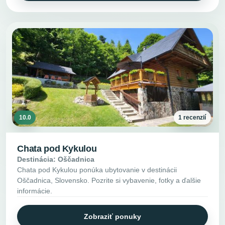
10.0
1 recenzií
Chata pod Kykulou
Destinácia: Oščadnica
Chata pod Kykulou ponúka ubytovanie v destinácii
Oščadnica, Slovensko. Pozrite si vybavenie, fotky a ďalšie
informácie.
Zobraziť ponuky