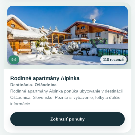
9.6
118 recenzií
Rodinné apartmány Alpinka
Destinácia: Oščadnica
Rodinné apartmány Alpinka ponúka ubytovanie v destinácii
Oščadnica, Slovensko. Pozrite si vybavenie, fotky a ďalšie
informácie.
Zobraziť ponuky