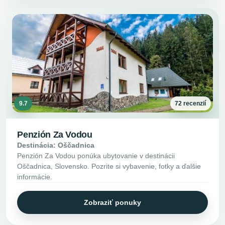
9.7
72 recenzií
Penzión Za Vodou
Destinácia: Oščadnica
Penzión Za Vodou ponúka ubytovanie v destinácii
Oščadnica, Slovensko. Pozrite si vybavenie, fotky a ďalšie
informácie.
Zobraziť ponuky