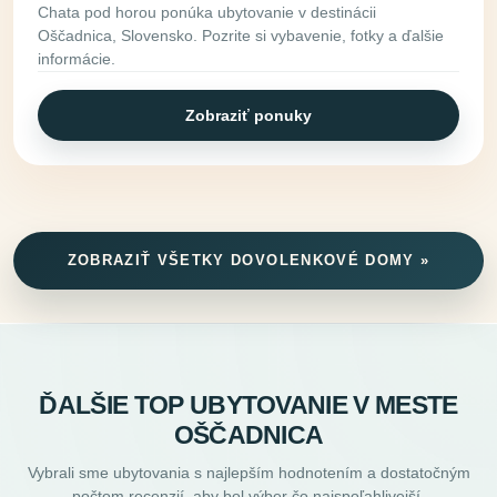
Chata pod horou ponúka ubytovanie v destinácii
Oščadnica, Slovensko. Pozrite si vybavenie, fotky a ďalšie
informácie.
Zobraziť ponuky
ZOBRAZIŤ VŠETKY DOVOLENKOVÉ DOMY »
ĎALŠIE TOP UBYTOVANIE V MESTE
OŠČADNICA
Vybrali sme ubytovania s najlepším hodnotením a dostatočným
počtom recenzií, aby bol výber čo najspoľahlivejší.