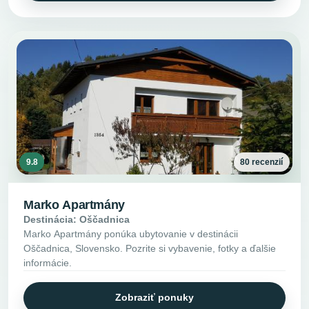
9.8
80 recenzií
Marko Apartmány
Destinácia: Oščadnica
Marko Apartmány ponúka ubytovanie v destinácii
Oščadnica, Slovensko. Pozrite si vybavenie, fotky a ďalšie
informácie.
Zobraziť ponuky