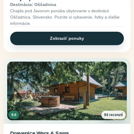
Destinácia: Oščadnica
Chajda pod Javorom ponúka ubytovanie v destinácii
Oščadnica, Slovensko. Pozrite si vybavenie, fotky a ďalšie
informácie.
Zobraziť ponuky
9.6
94 recenzií
Drevenice Wars & Sawa