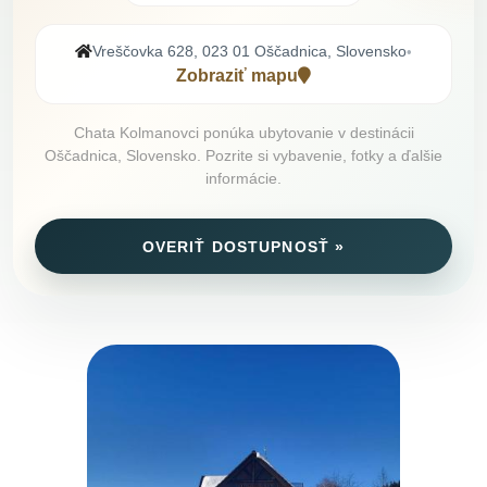
Vreščovka 628, 023 01 Oščadnica, Slovensko
•
Zobraziť mapu
Chata Kolmanovci ponúka ubytovanie v destinácii
Oščadnica, Slovensko. Pozrite si vybavenie, fotky a ďalšie
informácie.
OVERIŤ DOSTUPNOSŤ »