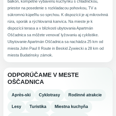
balkón, kompetne vybavenú kuchynku s chladničkou,
priestor na posedenie s rozkladacou pohovkou, TV a
súkromnú kúpeľňu so sprchou. K dispozícii je aj mikrovlnná
rúra, sporák a rýchlovarná kanvica. Na mieste je k
dispozícii terasa a v blízkosti ubytovania Apartmán
Oščadnica sa môžete venovať lyžovaniu aj cyklistike.
Ubytovanie Apartmán Oščadnica sa nachádza 25 km od
miesta John Paul II Route in Beskid Zywiecki a 28 km od
miesta Budatínsky zámok.
ODPORÚČAME V MESTE
OŠČADNICA
Après-ski
Cyklotrasy
Rodinné atrakcie
Lesy
Turistika
Miestna kuchyňa