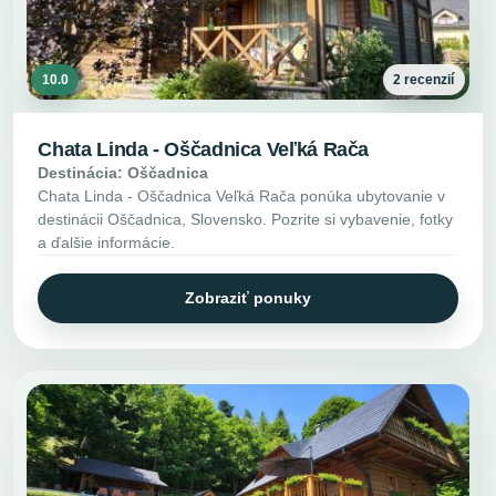
10.0
2 recenzií
Chata Linda - Oščadnica Veľká Rača
Destinácia: Oščadnica
Chata Linda - Oščadnica Veľká Rača ponúka ubytovanie v
destinácii Oščadnica, Slovensko. Pozrite si vybavenie, fotky
a ďalšie informácie.
Zobraziť ponuky