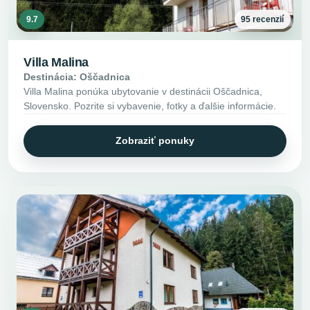
9.7
95 recenzií
Villa Malina
Destinácia: Oščadnica
Villa Malina ponúka ubytovanie v destinácii Oščadnica,
Slovensko. Pozrite si vybavenie, fotky a ďalšie informácie.
Zobraziť ponuky