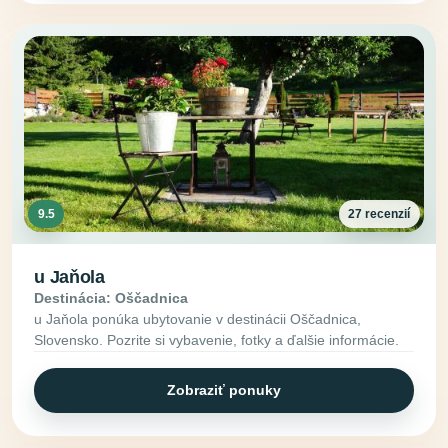
9.5
27 recenzií
u Jaňola
Destinácia: Oščadnica
u Jaňola ponúka ubytovanie v destinácii Oščadnica,
Slovensko. Pozrite si vybavenie, fotky a ďalšie informácie.
Zobraziť ponuky