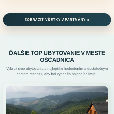
ZOBRAZIŤ VŠETKY APARTMÁNY »
ĎALŠIE TOP UBYTOVANIE V MESTE
OŠČADNICA
Vybrali sme ubytovania s najlepším hodnotením a dostatočným
počtom recenzií, aby bol výber čo najspoľahlivejší.