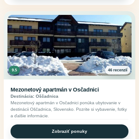
9.5
46 recenzií
Mezonetový apartmán v Osčadnici
Destinácia: Oščadnica
Mezonetový apartmán v Osčadnici ponúka ubytovanie v
destinácii Oščadnica, Slovensko. Pozrite si vybavenie, fotky
a ďalšie informácie.
Zobraziť ponuky