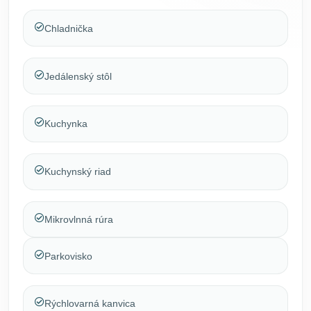
Chladnička
Jedálenský stôl
Kuchynka
Kuchynský riad
Mikrovlnná rúra
Parkovisko
Rýchlovarná kanvica