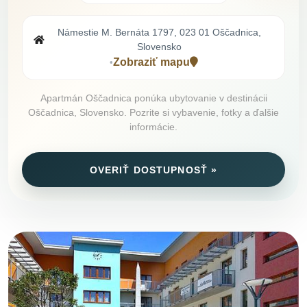
Námestie M. Bernáta 1797, 023 01 Oščadnica,
Slovensko
Zobraziť mapu
•
Apartmán Oščadnica ponúka ubytovanie v destinácii
Oščadnica, Slovensko. Pozrite si vybavenie, fotky a ďalšie
informácie.
OVERIŤ DOSTUPNOSŤ »