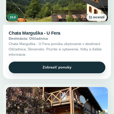
10.0
11 recenzií
Chata Marguška - U Fera
Destinácia: Oščadnica
Chata Marguška - U Fera ponúka ubytovanie v destinácii
Oščadnica, Slovensko. Pozrite si vybavenie, fotky a ďalšie
informácie.
Zobraziť ponuky