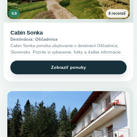
9.8
8 recenzií
Cabin Sonka
Destinácia: Oščadnica
Cabin Sonka ponúka ubytovanie v destinácii Oščadnica,
Slovensko. Pozrite si vybavenie, fotky a ďalšie informácie.
Zobraziť ponuky