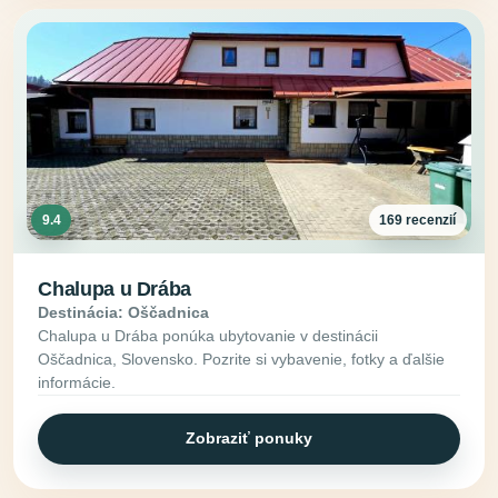
9.4
169 recenzií
Chalupa u Drába
Destinácia: Oščadnica
Chalupa u Drába ponúka ubytovanie v destinácii
Oščadnica, Slovensko. Pozrite si vybavenie, fotky a ďalšie
informácie.
Zobraziť ponuky