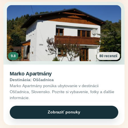
9.8
80 recenzií
Marko Apartmány
Destinácia: Oščadnica
Marko Apartmány ponúka ubytovanie v destinácii
Oščadnica, Slovensko. Pozrite si vybavenie, fotky a ďalšie
informácie.
Zobraziť ponuky