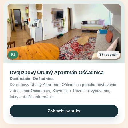
9.9
37 recenzií
Dvojizbový Útulný Apartmán Oščadnica
Destinácia: Oščadnica
Dvojizbový Útulný Apartmán Oščadnica ponúka ubytovanie
v destinácii Oščadnica, Slovensko. Pozrite si vybavenie,
fotky a ďalšie informácie.
Zobraziť ponuky