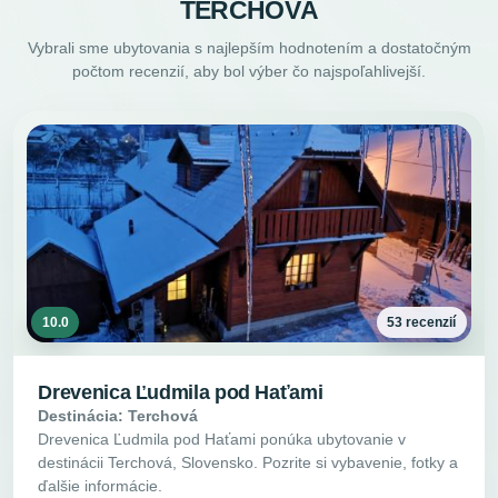
TERCHOVÁ
Vybrali sme ubytovania s najlepším hodnotením a dostatočným
počtom recenzií, aby bol výber čo najspoľahlivejší.
10.0
53 recenzií
Drevenica Ľudmila pod Haťami
Destinácia: Terchová
Drevenica Ľudmila pod Haťami ponúka ubytovanie v
destinácii Terchová, Slovensko. Pozrite si vybavenie, fotky a
ďalšie informácie.