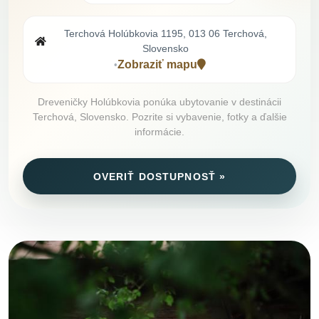
Terchová Holúbkovia 1195, 013 06 Terchová,
Slovensko
Zobraziť mapu
•
Dreveničky Holúbkovia ponúka ubytovanie v destinácii
Terchová, Slovensko. Pozrite si vybavenie, fotky a ďalšie
informácie.
OVERIŤ DOSTUPNOSŤ »