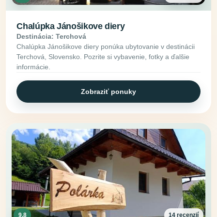
Chalúpka Jánošikove diery
Destinácia: Terchová
Chalúpka Jánošikove diery ponúka ubytovanie v destinácii
Terchová, Slovensko. Pozrite si vybavenie, fotky a ďalšie
informácie.
Zobraziť ponuky
9.8
14 recenzií