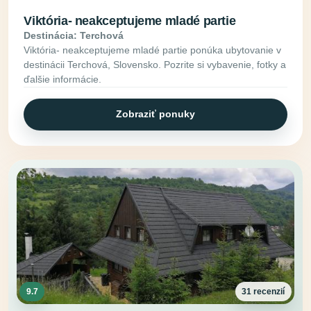
Viktória- neakceptujeme mladé partie
Destinácia: Terchová
Viktória- neakceptujeme mladé partie ponúka ubytovanie v
destinácii Terchová, Slovensko. Pozrite si vybavenie, fotky a
ďalšie informácie.
Zobraziť ponuky
9.7
31 recenzií