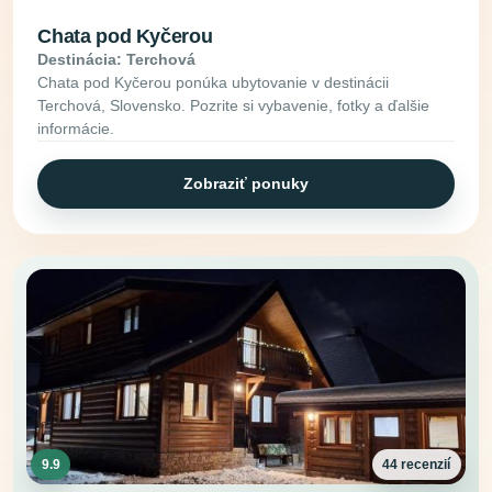
Chata pod Kyčerou
Destinácia: Terchová
Chata pod Kyčerou ponúka ubytovanie v destinácii
Terchová, Slovensko. Pozrite si vybavenie, fotky a ďalšie
informácie.
Zobraziť ponuky
9.9
44 recenzií