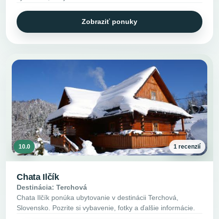
Zobraziť ponuky
10.0
1 recenzií
Chata Ilčík
Destinácia: Terchová
Chata Ilčík ponúka ubytovanie v destinácii Terchová,
Slovensko. Pozrite si vybavenie, fotky a ďalšie informácie.