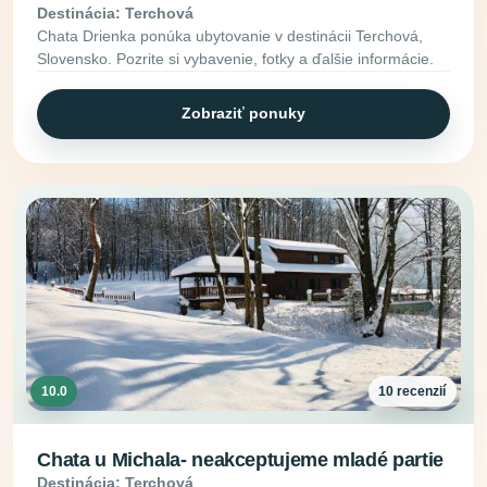
Destinácia: Terchová
Chata Drienka ponúka ubytovanie v destinácii Terchová,
Slovensko. Pozrite si vybavenie, fotky a ďalšie informácie.
Zobraziť ponuky
10.0
10 recenzií
Chata u Michala- neakceptujeme mladé partie
Destinácia: Terchová