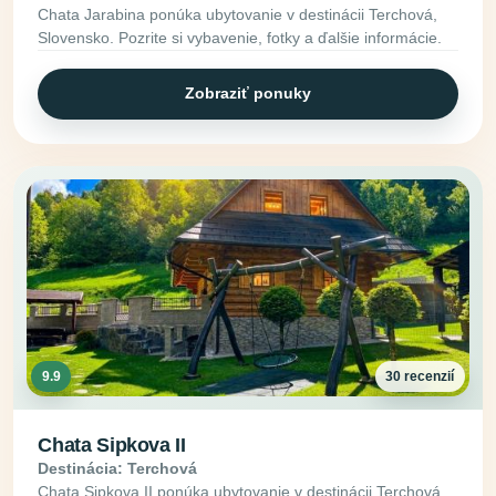
Chata Jarabina ponúka ubytovanie v destinácii Terchová,
Slovensko. Pozrite si vybavenie, fotky a ďalšie informácie.
Zobraziť ponuky
9.9
30 recenzií
Chata Sipkova II
Destinácia: Terchová
Chata Sipkova II ponúka ubytovanie v destinácii Terchová,