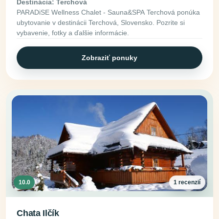
Destinácia: Terchová
PARADiSE Wellness Chalet - Sauna&SPA Terchová ponúka
ubytovanie v destinácii Terchová, Slovensko. Pozrite si
vybavenie, fotky a ďalšie informácie.
Zobraziť ponuky
10.0
1 recenzií
Chata Ilčík