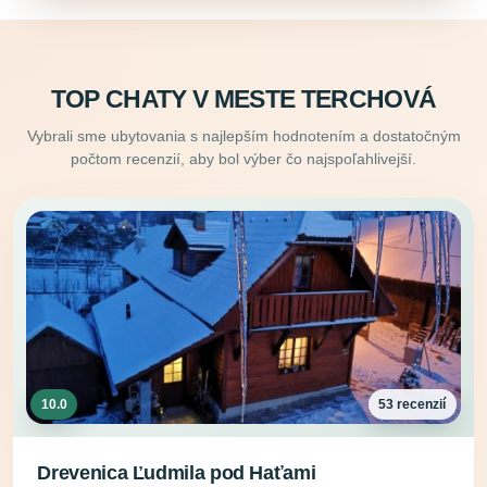
TOP CHATY V MESTE TERCHOVÁ
Vybrali sme ubytovania s najlepším hodnotením a dostatočným
počtom recenzií, aby bol výber čo najspoľahlivejší.
10.0
53 recenzií
Drevenica Ľudmila pod Haťami