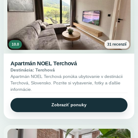
10.0
31 recenzií
Apartmán NOEL Terchová
Destinácia: Terchová
Apartmán NOEL Terchová ponúka ubytovanie v destinácii
Terchová, Slovensko. Pozrite si vybavenie, fotky a ďalšie
informácie.
Zobraziť ponuky