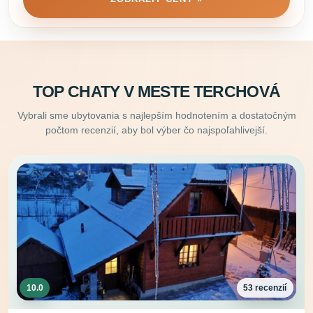
TOP CHATY V MESTE TERCHOVÁ
Vybrali sme ubytovania s najlepším hodnotením a dostatočným
počtom recenzií, aby bol výber čo najspoľahlivejší.
10.0
53 recenzií