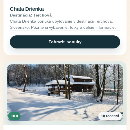
Chata Drienka
Destinácia: Terchová
Chata Drienka ponúka ubytovanie v destinácii Terchová,
Slovensko. Pozrite si vybavenie, fotky a ďalšie informácie.
Zobraziť ponuky
10.0
10 recenzií