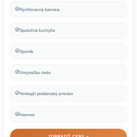
Rýchlovarná kanvica
Spoločná kuchyňa
Sporák
Umývačka riadu
Vonkajší jedálenský priestor
Internet
ZOBRAZIŤ CENY »