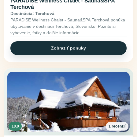
PARADiSE Wellness Chalet - Sauna&SPA
Terchová
Destinácia: Terchová
PARADiSE Wellness Chalet - Sauna&SPA Terchová ponúka
ubytovanie v destinácii Terchová, Slovensko. Pozrite si
vybavenie, fotky a ďalšie informácie.
Zobraziť ponuky
10.0
1 recenzií