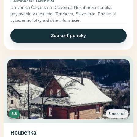
Destinácia: Terchová
Drevenica Čakanka a Drevenica Nezábudka ponúka
ubytovanie v destinácii Terchová, Slovensko. Pozrite si
vybavenie, fotky a ďalšie informácie.
Zobraziť ponuky
9.8
8 recenzií
Roubenka