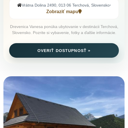
Vrátna Dolina 2490, 013 06 Terchová, Slovensko
•
Zobraziť mapu
Drevenica Vanesa ponúka ubytovanie v destinácii Terchová,
Slovensko. Pozrite si vybavenie, fotky a ďalšie informácie.
OVERIŤ DOSTUPNOSŤ »