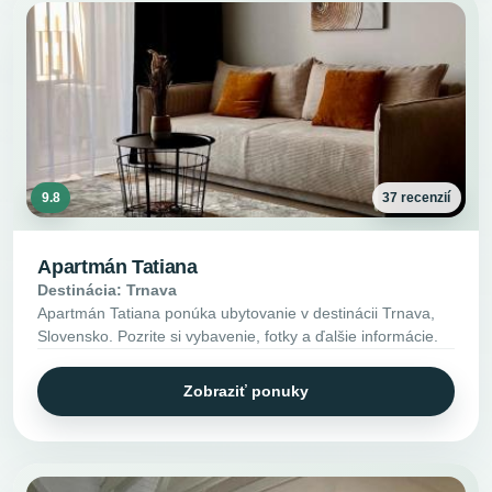
9.8
37 recenzií
Apartmán Tatiana
Destinácia: Trnava
Apartmán Tatiana ponúka ubytovanie v destinácii Trnava,
Slovensko. Pozrite si vybavenie, fotky a ďalšie informácie.
Zobraziť ponuky