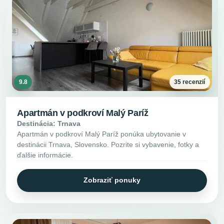
9.8
35 recenzií
Apartmán v podkroví Malý Paríž
Destinácia: Trnava
Apartmán v podkroví Malý Paríž ponúka ubytovanie v
destinácii Trnava, Slovensko. Pozrite si vybavenie, fotky a
ďalšie informácie.
Zobraziť ponuky