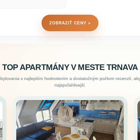
ZOBRAZIŤ CENY »
TOP APARTMÁNY V MESTE TRNAVA
ubytovania s najlepším hodnotením a dostatočným počtom recenzií, aby
najspoľahlivejší.