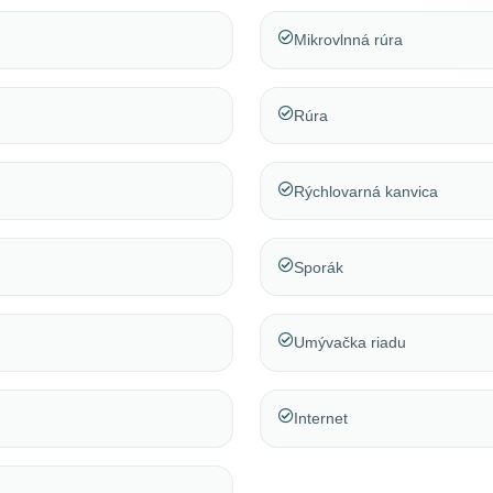
Mikrovlnná rúra
Rúra
Rýchlovarná kanvica
Sporák
Umývačka riadu
Internet