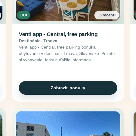
10.0
35 recenzií
Venti app - Central, free parking
Destinácia: Trnava
Venti app - Central, free parking ponúka
ubytovanie v destinácii Trnava, Slovensko. Pozrite
si vybavenie, fotky a ďalšie informácie.
Zobraziť ponuky