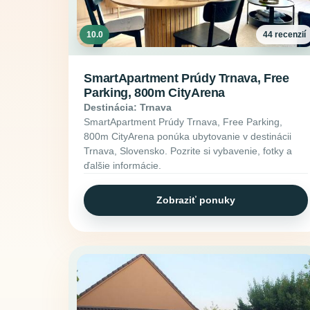
10.0
44 recenzií
SmartApartment Prúdy Trnava, Free
Parking, 800m CityArena
Destinácia: Trnava
SmartApartment Prúdy Trnava, Free Parking,
800m CityArena ponúka ubytovanie v destinácii
Trnava, Slovensko. Pozrite si vybavenie, fotky a
ďalšie informácie.
Zobraziť ponuky