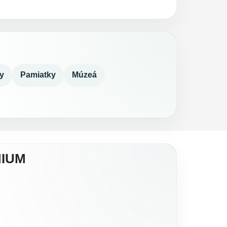
y
Pamiatky
Múzeá
MIUM