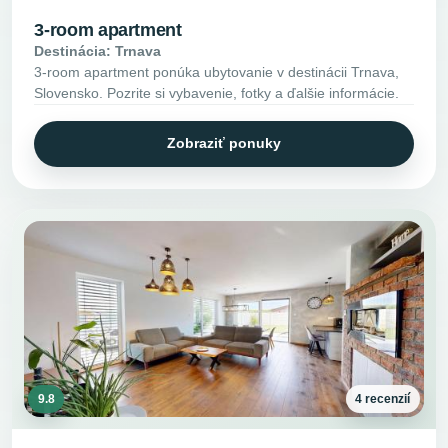
3-room apartment
Destinácia: Trnava
3-room apartment ponúka ubytovanie v destinácii Trnava,
Slovensko. Pozrite si vybavenie, fotky a ďalšie informácie.
Zobraziť ponuky
9.8
4 recenzií