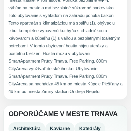
miesta Kaštieľ v Tomášove. Ponúka bezplatné Wi-Fi,
výhľad na mesto a má bezplatné súkromné parkovisko.
Toto ubytovanie s výhľadom na záhradu ponúka balkón.
Tento apartmán s klimatizáciou má spálňu (1), obývaciu
izbu, kompletne vybavenú kuchyňu s chladničkou a
kávovarom a kúpeľňu (1) s vaňou a bezplatnými toaletnými
potrebami. V tomto ubytovaní hostia nájdu uteráky a
posteľnú bielizeň. Hostia môžu v ubytovaní
SmartApartment Prúdy Trnava, Free Parking, 800m
CityArena využívať detské ihrisko. Ubytovanie
SmartApartment Prúdy Trnava, Free Parking, 800m
CityArena sa nachádza 45 km od miesta Kúpele Piešťany a
49 km od miesta Zimný štadión Ondreja Nepelu.
ODPORÚČAME V MESTE TRNAVA
Architektúra
Kaviarne
Katedrály