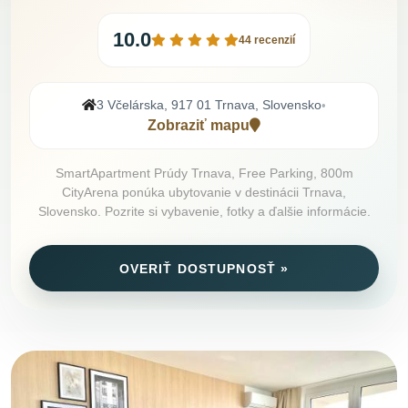
10.0
44 recenzií
3 Včelárska, 917 01 Trnava, Slovensko
•
Zobraziť mapu
SmartApartment Prúdy Trnava, Free Parking, 800m
CityArena ponúka ubytovanie v destinácii Trnava,
Slovensko. Pozrite si vybavenie, fotky a ďalšie informácie.
OVERIŤ DOSTUPNOSŤ »