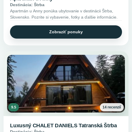
Destinácia: Štrba
Apartmán u Anny ponúka ubytovanie v destinácii Štrba,
Slovensko. Pozrite si vybavenie, fotky a ďalšie informácie.
Zobraziť ponuky
9.5
14 recenzií
Luxusný CHALET DANIELS Tatranská Štrba
Destinácia: Štrba