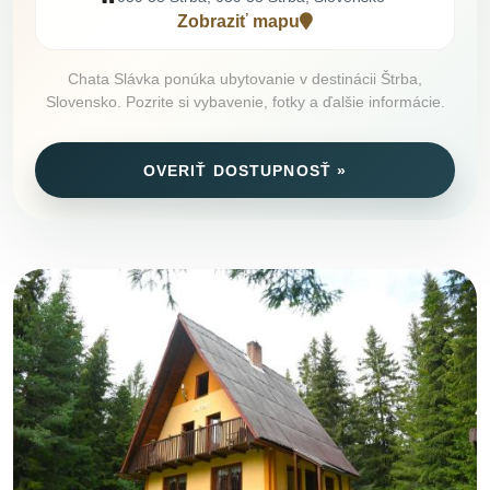
Zobraziť mapu
Chata Slávka ponúka ubytovanie v destinácii Štrba,
Slovensko. Pozrite si vybavenie, fotky a ďalšie informácie.
OVERIŤ DOSTUPNOSŤ »