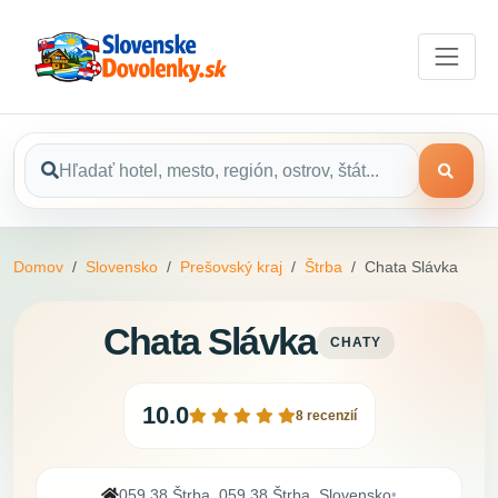
Domov
Slovensko
Prešovský kraj
Štrba
Chata Slávka
Chata Slávka
CHATY
10.0
8 recenzií
059 38 Štrba, 059 38 Štrba, Slovensko
•