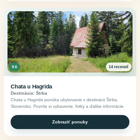
9.6
14 recenzií
Chata u Hagrida
Destinácia: Štrba
Chata u Hagrida ponúka ubytovanie v destinácii Štrba,
Slovensko. Pozrite si vybavenie, fotky a ďalšie informácie.
Zobraziť ponuky