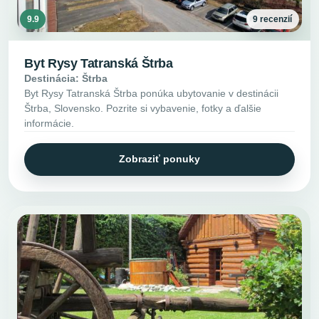
9.9
9 recenzií
Byt Rysy Tatranská Štrba
Destinácia: Štrba
Byt Rysy Tatranská Štrba ponúka ubytovanie v destinácii
Štrba, Slovensko. Pozrite si vybavenie, fotky a ďalšie
informácie.
Zobraziť ponuky