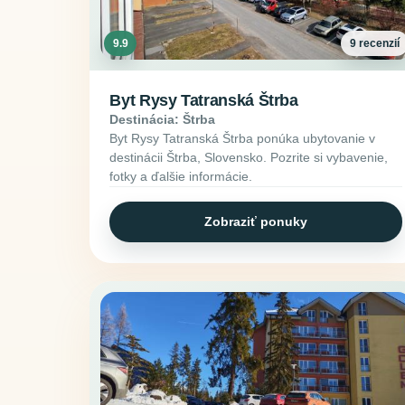
9.9
9 recenzií
Byt Rysy Tatranská Štrba
Destinácia: Štrba
Byt Rysy Tatranská Štrba ponúka ubytovanie v
destinácii Štrba, Slovensko. Pozrite si vybavenie,
fotky a ďalšie informácie.
Zobraziť ponuky