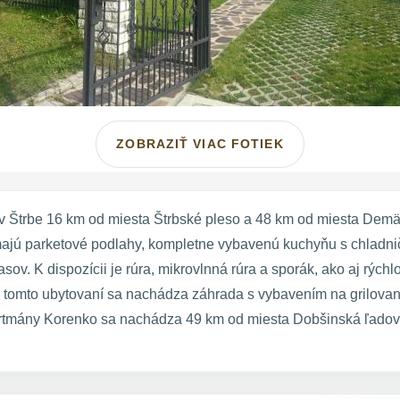
ZOBRAZIŤ VIAC FOTIEK
 Štrbe 16 km od miesta Štrbské pleso a 48 km od miesta Dem
 majú parketové podlahy, kompletne vybavenú kuchyňu s chladn
ov. K dispozícii je rúra, mikrovlnná rúra a sporák, ako aj rých
 tomto ubytovaní sa nachádza záhrada s vybavením na grilovani
artmány Korenko sa nachádza 49 km od miesta Dobšinská ľadová