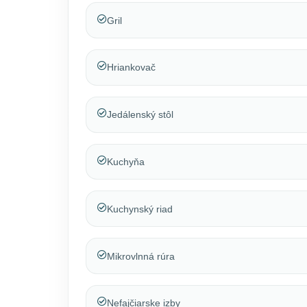
Gril
Hriankovač
Jedálenský stôl
Kuchyňa
Kuchynský riad
Mikrovlnná rúra
Nefajčiarske izby