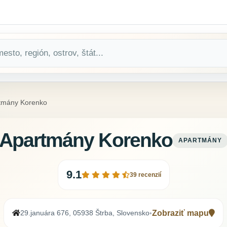
tmány Korenko
Apartmány Korenko
APARTMÁNY
9.1
39 recenzií
29.januára 676, 05938 Štrba, Slovensko
Zobraziť mapu
•