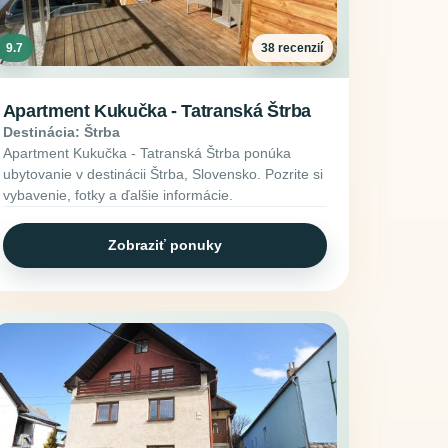
9.7
38 recenzií
Apartment Kukučka - Tatranská Štrba
Destinácia: Štrba
Apartment Kukučka - Tatranská Štrba ponúka
ubytovanie v destinácii Štrba, Slovensko. Pozrite si
vybavenie, fotky a ďalšie informácie.
Zobraziť ponuky