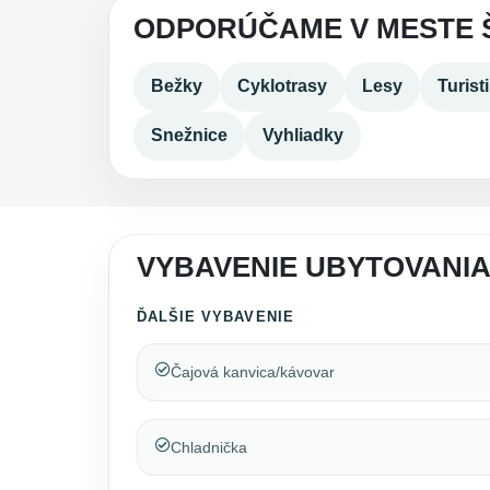
ODPORÚČAME V MESTE 
Bežky
Cyklotrasy
Lesy
Turist
Snežnice
Vyhliadky
VYBAVENIE UBYTOVANI
ĎALŠIE VYBAVENIE
Čajová kanvica/kávovar
Chladnička