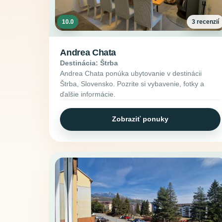
10.0
3 recenzií
Andrea Chata
Destinácia: Štrba
Andrea Chata ponúka ubytovanie v destinácii
Štrba, Slovensko. Pozrite si vybavenie, fotky a
ďalšie informácie.
Zobraziť ponuky