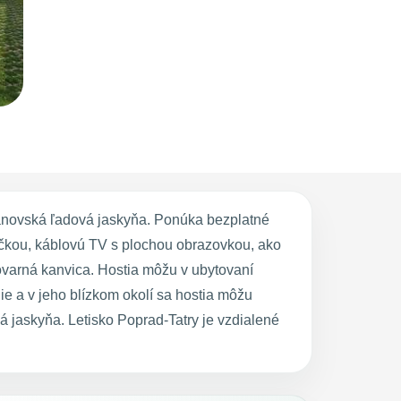
änovská ľadová jaskyňa. Ponúka bezplatné
ičkou, káblovú TV s plochou obrazovkou, ako
lovarná kanvica. Hostia môžu v ubytovaní
e a v jeho blízkom okolí sa hostia môžu
 jaskyňa. Letisko Poprad-Tatry je vzdialené