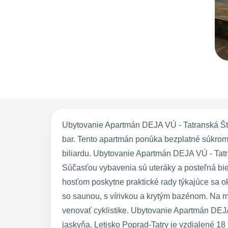
Ubytovanie Apartmán DEJA VÚ - Tatranská Štr
bar. Tento apartmán ponúka bezplatné súkromné
biliardu. Ubytovanie Apartmán DEJA VÚ - Tatra
Súčasťou vybavenia sú uteráky a posteľná biel
hosťom poskytne praktické rady týkajúce sa o
so saunou, s vírivkou a krytým bazénom. Na mi
venovať cyklistike. Ubytovanie Apartmán DEJ
jaskyňa. Letisko Poprad-Tatry je vzdialené 18