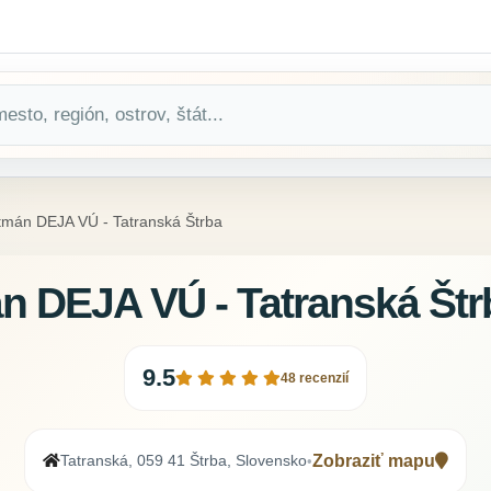
tmán DEJA VÚ - Tatranská Štrba
n DEJA VÚ - Tatranská Štr
9.5
48 recenzií
Tatranská, 059 41 Štrba, Slovensko
Zobraziť mapu
•