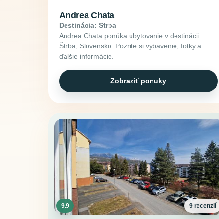
Andrea Chata
Destinácia: Štrba
Andrea Chata ponúka ubytovanie v destinácii
Štrba, Slovensko. Pozrite si vybavenie, fotky a
ďalšie informácie.
Zobraziť ponuky
9.9
9 recenzií