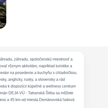
áhradu, záhradu, spoločenskú miestnosť a
ať rôznym aktivitám, napríklad turistike a
riestor na posedenie a kuchyňu s chladničkou.
ky, anglicky, rusky, a slovensky a rád
tia k dispozícii kúpeľné a wellness centrum
partmán DEJA VÚ - Tatranská Štrba sa môžete
pleso a 45 km od miesta Demänovská ľadová