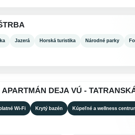
ŠTRBA
ika
Jazerá
Horská turistika
Národné parky
Fo
 APARTMÁN DEJA VÚ - TATRANSK
latné Wi-Fi
Krytý bazén
Kúpeľné a wellness centru