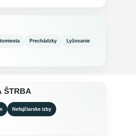
tomiesta
Prechádzky
Lyžovanie
Á ŠTRBA
m
Nefajčiarske izby