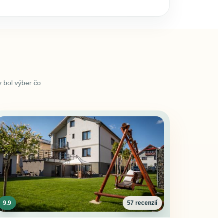
 bol výber čo
9.9
57 recenzií