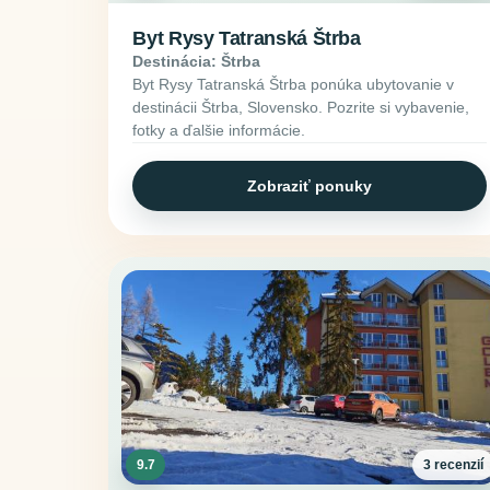
Byt Rysy Tatranská Štrba
Destinácia: Štrba
Byt Rysy Tatranská Štrba ponúka ubytovanie v
destinácii Štrba, Slovensko. Pozrite si vybavenie,
fotky a ďalšie informácie.
Zobraziť ponuky
9.7
3 recenzií