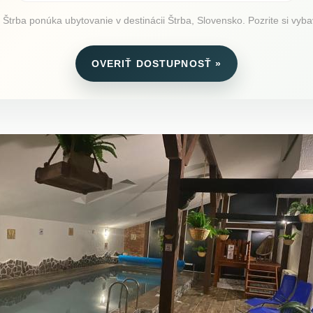
rba ponúka ubytovanie v destinácii Štrba, Slovensko. Pozrite si vybav
OVERIŤ DOSTUPNOSŤ »