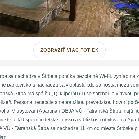
ZOBRAZIŤ VIAC FOTIEK
ba sa nachádza v Štrbe a ponúka bezplatné Wi-Fi, výhľad na z
 parkovisko a nachádza sa v oblasti, kde sa hostia môžu venov
nská Štrba má spálňu (1), kúpeľňu (1) so sprchou a vírivkou p
izeň. Personál recepcie s nepretržitou prevádzkou hovorí po čes
kolia. V ubytovaní Apartmán DEJA VÚ - Tatranská Štrba majú hos
este je k dispozícii detské ihrisko a v blízkosti ubytovania A
A VÚ - Tatranská Štrba sa nachádza 11 km od miesta Štrbské 
 km.