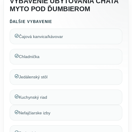
VYBAVENIE UBYTOVANIA CHATA
MYTO POD ĎUMBIEROM
ĎALŠIE VYBAVENIE
Čajová kanvica/kávovar
Chladnička
Jedálenský stôl
Kuchynský riad
Nefajčiarske izby