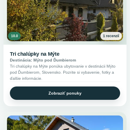
10.0
1 recenzií
Tri chalúpky na Mýte
Destinácia: Mýto pod Ďumbierom
Tri chalúpky na Mýte ponúka ubytovanie v destinácii Mýto
pod Ďumbierom, Slovensko. Pozrite si vybavenie, fotky a
ďalšie informácie.
Zobraziť ponuky