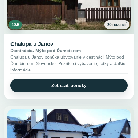
10.0
20 recenzií
Chalupa u Janov
Destinácia: Mýto pod Ďumbierom
Chalupa u Janov ponúka ubytovanie v destinácii Mýto pod
Ďumbierom, Slovensko. Pozrite si vybavenie, fotky a ďalšie
informácie.
Zobraziť ponuky