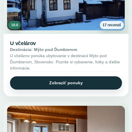
10.0
17 recenzií
U včelárov
Destinácia: Mýto pod Ďumbierom
U včelárov ponúka ubytovanie v destinácii Mýto pod
Ďumbierom, Slovensko. Pozrite si vybavenie, fotky a ďalšie
informácie.
Zobraziť ponuky