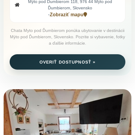
Mýto pod Ďumbierom 118, 976 44 Mýto pod
Ďumbierom, Slovensko
Zobraziť mapu
•
Chata Myto pod Ďumbierom ponúka ubytovanie v destinácii
Mýto pod Ďumbierom, Slovensko. Pozrite si vybavenie, fotky
a ďalšie informácie.
OVERIŤ DOSTUPNOSŤ »