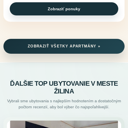
Zobraziť ponuky
ZOBRAZIŤ VŠETKY APARTMÁNY »
ĎALŠIE TOP UBYTOVANIE V MESTE
ŽILINA
Vybrali sme ubytovania s najlepším hodnotením a dostatočným
počtom recenzií, aby bol výber čo najspoľahlivejší.