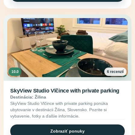
10.0
6 recenzií
SkyView Studio Vlčince with private parking
Destinácia: Žilina
SkyView Studio Vlčince with private parking ponúka
ubytovanie v destinácii Žilina, Slovensko. Pozrite si
vybavenie, fotky a ďalšie informácie.
Zobraziť ponuky