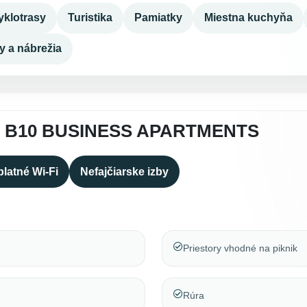
yklotrasy
Turistika
Pamiatky
Miestna kuchyňa
y a nábrežia
 B10 BUSINESS APARTMENTS
latné Wi-Fi
Nefajčiarske izby
Priestory vhodné na piknik
Rúra