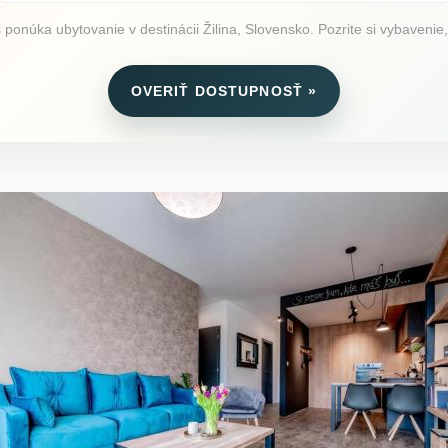
onúka ubytovanie v destinácii Žilina, Slovensko. Pozrite si vybavenie, 
OVERIŤ DOSTUPNOSŤ »