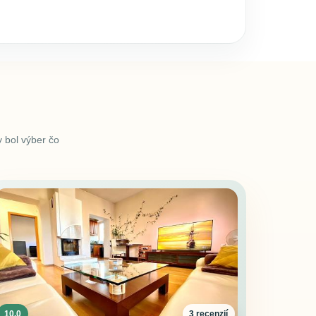
 bol výber čo
10.0
3 recenzií