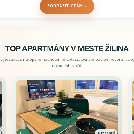
ZOBRAZIŤ CENY »
TOP APARTMÁNY V MESTE ŽILINA
ubytovania s najlepším hodnotením a dostatočným počtom recenzií, aby
najspoľahlivejší.
10.0
6 recenzií