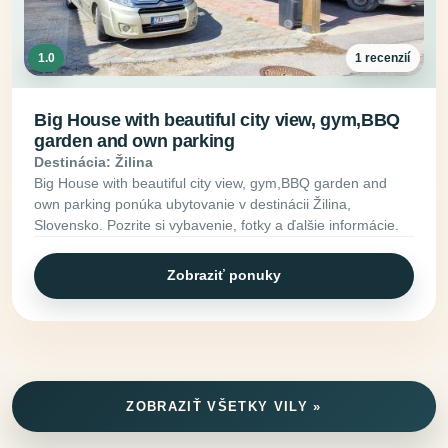
1.0
1 recenzií
Big House with beautiful city view, gym,BBQ
garden and own parking
Destinácia: Žilina
Big House with beautiful city view, gym,BBQ garden and
own parking ponúka ubytovanie v destinácii Žilina,
Slovensko. Pozrite si vybavenie, fotky a ďalšie informácie.
Zobraziť ponuky
ZOBRAZIŤ VŠETKY VILY »