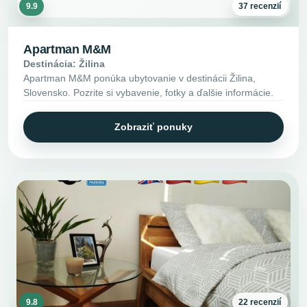
9.9
37 recenzií
Apartman M&M
Destinácia: Žilina
Apartman M&M ponúka ubytovanie v destinácii Žilina,
Slovensko. Pozrite si vybavenie, fotky a ďalšie informácie.
Zobraziť ponuky
9.8
22 recenzií