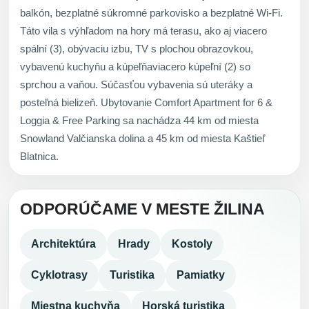
balkón, bezplatné súkromné parkovisko a bezplatné Wi-Fi.
Táto vila s výhľadom na hory má terasu, ako aj viacero
spální (3), obývaciu izbu, TV s plochou obrazovkou,
vybavenú kuchyňu a kúpeľňaviacero kúpeľní (2) so
sprchou a vaňou. Súčasťou vybavenia sú uteráky a
posteľná bielizeň. Ubytovanie Comfort Apartment for 6 &
Loggia & Free Parking sa nachádza 44 km od miesta
Snowland Valčianska dolina a 45 km od miesta Kaštieľ
Blatnica.
ODPORÚČAME V MESTE ŽILINA
Architektúra
Hrady
Kostoly
Cyklotrasy
Turistika
Pamiatky
Miestna kuchyňa
Horská turistika