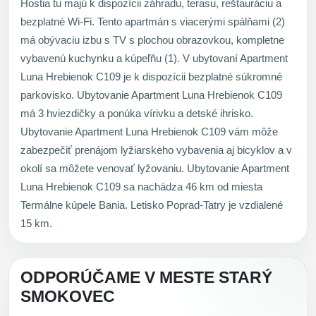
Hostia tu majú k dispozícii záhradu, terasu, reštauráciu a
bezplatné Wi-Fi. Tento apartmán s viacerými spálňami (2)
má obývaciu izbu s TV s plochou obrazovkou, kompletne
vybavenú kuchynku a kúpeľňu (1). V ubytovaní Apartment
Luna Hrebienok C109 je k dispozícii bezplatné súkromné
parkovisko. Ubytovanie Apartment Luna Hrebienok C109
má 3 hviezdičky a ponúka vírivku a detské ihrisko.
Ubytovanie Apartment Luna Hrebienok C109 vám môže
zabezpečiť prenájom lyžiarskeho vybavenia aj bicyklov a v
okolí sa môžete venovať lyžovaniu. Ubytovanie Apartment
Luna Hrebienok C109 sa nachádza 46 km od miesta
Termálne kúpele Bania. Letisko Poprad-Tatry je vzdialené
15 km.
ODPORÚČAME V MESTE STARÝ
SMOKOVEC