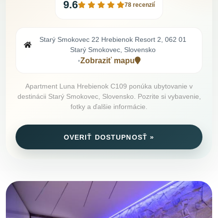
9.6
78 recenzií
Starý Smokovec 22 Hrebienok Resort 2, 062 01
Starý Smokovec, Slovensko
Zobraziť mapu
•
Apartment Luna Hrebienok C109 ponúka ubytovanie v
destinácii Starý Smokovec, Slovensko. Pozrite si vybavenie,
fotky a ďalšie informácie.
OVERIŤ DOSTUPNOSŤ »