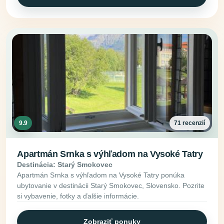
9.9
71 recenzií
Apartmán Srnka s výhľadom na Vysoké Tatry
Destinácia: Starý Smokovec
Apartmán Srnka s výhľadom na Vysoké Tatry ponúka
ubytovanie v destinácii Starý Smokovec, Slovensko. Pozrite
si vybavenie, fotky a ďalšie informácie.
Zobraziť ponuky