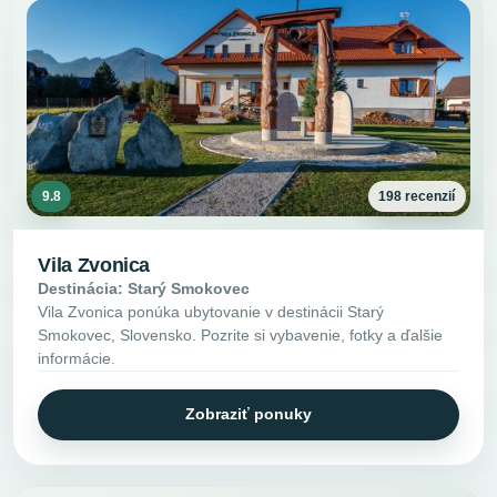
9.8
198 recenzií
Vila Zvonica
Destinácia: Starý Smokovec
Vila Zvonica ponúka ubytovanie v destinácii Starý
Smokovec, Slovensko. Pozrite si vybavenie, fotky a ďalšie
informácie.
Zobraziť ponuky