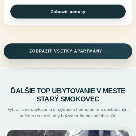
Zobraziť ponuky
ZOBRAZIŤ VŠETKY APARTMÁNY »
ĎALŠIE TOP UBYTOVANIE V MESTE
STARÝ SMOKOVEC
Vybrali sme ubytovania s najlepším hodnotením a dostatočným
počtom recenzií, aby bol výber čo najspoľahlivejší.