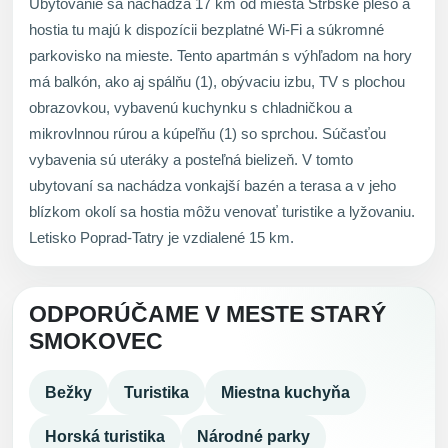
Ubytovanie sa nachádza 17 km od miesta Štrbské pleso a
hostia tu majú k dispozícii bezplatné Wi-Fi a súkromné
parkovisko na mieste. Tento apartmán s výhľadom na hory
má balkón, ako aj spálňu (1), obývaciu izbu, TV s plochou
obrazovkou, vybavenú kuchynku s chladničkou a
mikrovlnnou rúrou a kúpeľňu (1) so sprchou. Súčasťou
vybavenia sú uteráky a posteľná bielizeň. V tomto
ubytovaní sa nachádza vonkajší bazén a terasa a v jeho
blízkom okolí sa hostia môžu venovať turistike a lyžovaniu.
Letisko Poprad-Tatry je vzdialené 15 km.
ODPORÚČAME V MESTE STARÝ
SMOKOVEC
Bežky
Turistika
Miestna kuchyňa
Horská turistika
Národné parky