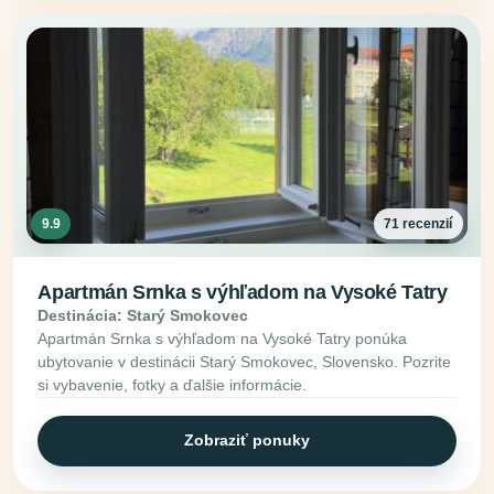
9.9
71 recenzií
Apartmán Srnka s výhľadom na Vysoké Tatry
Destinácia: Starý Smokovec
Apartmán Srnka s výhľadom na Vysoké Tatry ponúka
ubytovanie v destinácii Starý Smokovec, Slovensko. Pozrite
si vybavenie, fotky a ďalšie informácie.
Zobraziť ponuky