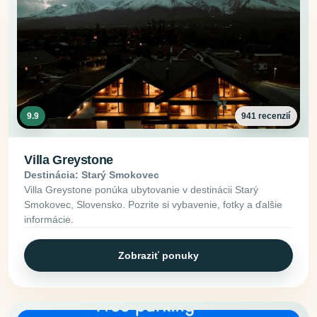
9.9
941 recenzií
Villa Greystone
Destinácia: Starý Smokovec
Villa Greystone ponúka ubytovanie v destinácii Starý
Smokovec, Slovensko. Pozrite si vybavenie, fotky a ďalšie
informácie.
Zobraziť ponuky