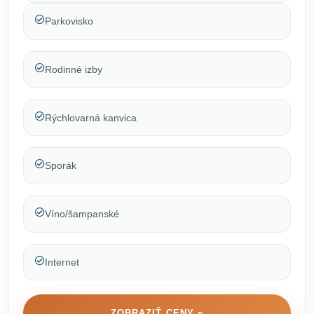
Parkovisko
Rodinné izby
Rýchlovarná kanvica
Sporák
Víno/šampanské
Internet
ZOBRAZIŤ CENY »