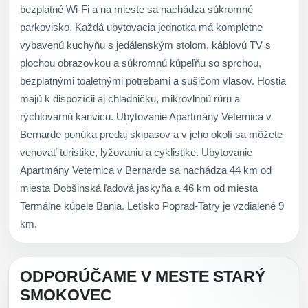
bezplatné Wi-Fi a na mieste sa nachádza súkromné
parkovisko. Každá ubytovacia jednotka má kompletne
vybavenú kuchyňu s jedálenským stolom, káblovú TV s
plochou obrazovkou a súkromnú kúpeľňu so sprchou,
bezplatnými toaletnými potrebami a sušičom vlasov. Hostia
majú k dispozícii aj chladničku, mikrovlnnú rúru a
rýchlovarnú kanvicu. Ubytovanie Apartmány Veternica v
Bernarde ponúka predaj skipasov a v jeho okolí sa môžete
venovať turistike, lyžovaniu a cyklistike. Ubytovanie
Apartmány Veternica v Bernarde sa nachádza 44 km od
miesta Dobšinská ľadová jaskyňa a 46 km od miesta
Termálne kúpele Bania. Letisko Poprad-Tatry je vzdialené 9
km.
ODPORÚČAME V MESTE STARÝ
SMOKOVEC