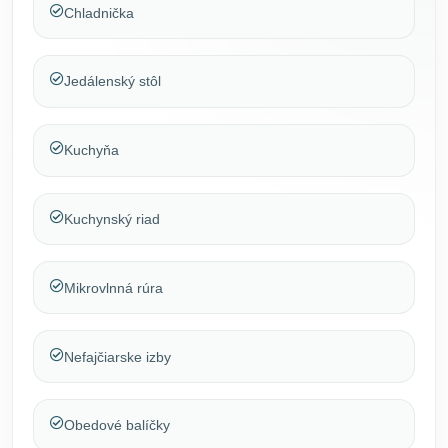
Chladnička
Jedálenský stôl
Kuchyňa
Kuchynský riad
Mikrovlnná rúra
Nefajčiarske izby
Obedové balíčky