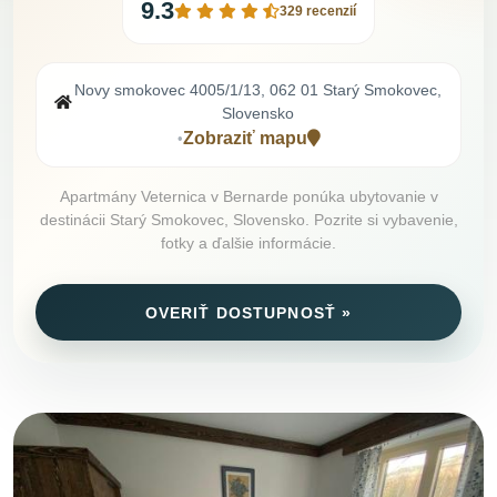
9.3
329 recenzií
Novy smokovec 4005/1/13, 062 01 Starý Smokovec,
Slovensko
Zobraziť mapu
•
Apartmány Veternica v Bernarde ponúka ubytovanie v
destinácii Starý Smokovec, Slovensko. Pozrite si vybavenie,
fotky a ďalšie informácie.
OVERIŤ DOSTUPNOSŤ »