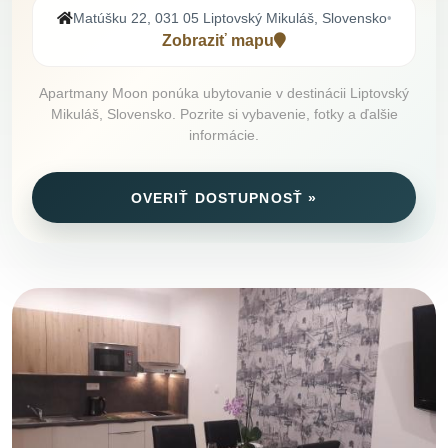
Matúšku 22, 031 05 Liptovský Mikuláš, Slovensko
•
Zobraziť mapu
Apartmany Moon ponúka ubytovanie v destinácii Liptovský
Mikuláš, Slovensko. Pozrite si vybavenie, fotky a ďalšie
informácie.
OVERIŤ DOSTUPNOSŤ »