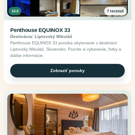
10.0
7 recenzií
Penthouse EQUINOX 33
Destinácia: Liptovský Mikuláš
Penthouse EQUINOX 33 ponúka ubytovanie v destinácii
Liptovský Mikuláš, Slovensko. Pozrite si vybavenie, fotky a
ďalšie informácie.
Zobraziť ponuky