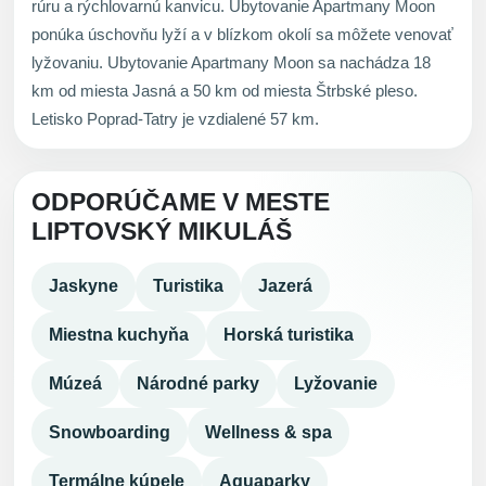
rúru a rýchlovarnú kanvicu. Ubytovanie Apartmany Moon
ponúka úschovňu lyží a v blízkom okolí sa môžete venovať
lyžovaniu. Ubytovanie Apartmany Moon sa nachádza 18
km od miesta Jasná a 50 km od miesta Štrbské pleso.
Letisko Poprad-Tatry je vzdialené 57 km.
ODPORÚČAME V MESTE
LIPTOVSKÝ MIKULÁŠ
Jaskyne
Turistika
Jazerá
Miestna kuchyňa
Horská turistika
Múzeá
Národné parky
Lyžovanie
Snowboarding
Wellness & spa
Termálne kúpele
Aquaparky