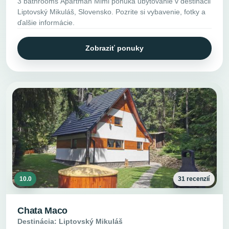
3 bathrooms Apartman Mimi ponúka ubytovanie v destinácii
Liptovský Mikuláš, Slovensko. Pozrite si vybavenie, fotky a
ďalšie informácie.
Zobraziť ponuky
10.0
31 recenzií
Chata Maco
Destinácia: Liptovský Mikuláš