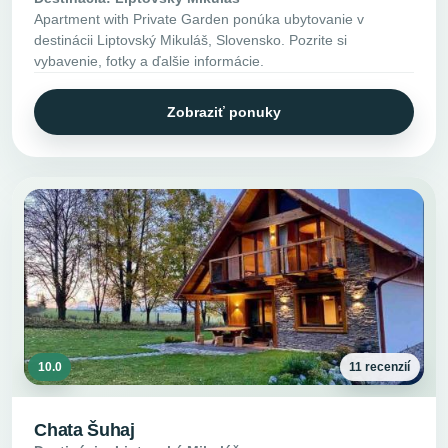
Apartment with Private Garden ponúka ubytovanie v
destinácii Liptovský Mikuláš, Slovensko. Pozrite si
vybavenie, fotky a ďalšie informácie.
Zobraziť ponuky
10.0
11 recenzií
Chata Šuhaj