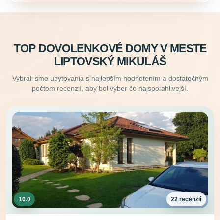
TOP DOVOLENKOVÉ DOMY V MESTE
LIPTOVSKÝ MIKULÁŠ
Vybrali sme ubytovania s najlepším hodnotením a dostatočným
počtom recenzií, aby bol výber čo najspoľahlivejší.
10.0
22 recenzií