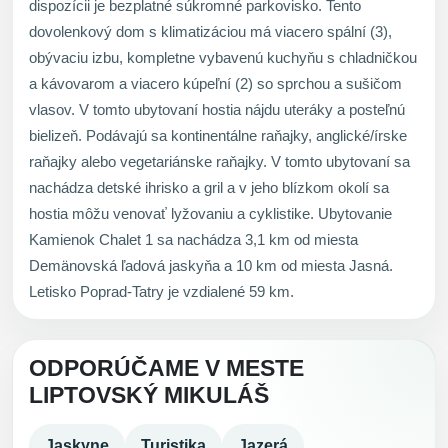
dispozícii je bezplatné súkromné parkovisko. Tento
dovolenkový dom s klimatizáciou má viacero spální (3),
obývaciu izbu, kompletne vybavenú kuchyňu s chladničkou
a kávovarom a viacero kúpeľní (2) so sprchou a sušičom
vlasov. V tomto ubytovaní hostia nájdu uteráky a posteľnú
bielizeň. Podávajú sa kontinentálne raňajky, anglické/írske
raňajky alebo vegetariánske raňajky. V tomto ubytovaní sa
nachádza detské ihrisko a gril a v jeho blízkom okolí sa
hostia môžu venovať lyžovaniu a cyklistike. Ubytovanie
Kamienok Chalet 1 sa nachádza 3,1 km od miesta
Demänovská ľadová jaskyňa a 10 km od miesta Jasná.
Letisko Poprad-Tatry je vzdialené 59 km.
ODPORÚČAME V MESTE
LIPTOVSKÝ MIKULÁŠ
Jaskyne
Turistika
Jazerá