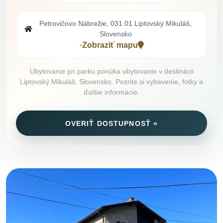
Petrovičovo Nábrežie, 031 01 Liptovský Mikuláš,
Slovensko
Zobraziť mapu
•
Ubytovanie pri parku ponúka ubytovanie v destinácii
Liptovský Mikuláš, Slovensko. Pozrite si vybavenie, fotky a
ďalšie informácie.
OVERIŤ DOSTUPNOSŤ »