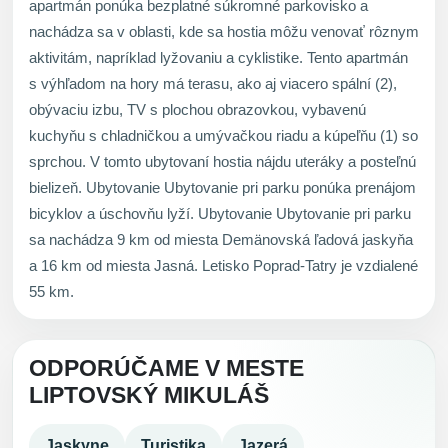
apartmán ponúka bezplatné súkromné parkovisko a
nachádza sa v oblasti, kde sa hostia môžu venovať rôznym
aktivitám, napríklad lyžovaniu a cyklistike. Tento apartmán
s výhľadom na hory má terasu, ako aj viacero spální (2),
obývaciu izbu, TV s plochou obrazovkou, vybavenú
kuchyňu s chladničkou a umývačkou riadu a kúpeľňu (1) so
sprchou. V tomto ubytovaní hostia nájdu uteráky a posteľnú
bielizeň. Ubytovanie Ubytovanie pri parku ponúka prenájom
bicyklov a úschovňu lyží. Ubytovanie Ubytovanie pri parku
sa nachádza 9 km od miesta Demänovská ľadová jaskyňa
a 16 km od miesta Jasná. Letisko Poprad-Tatry je vzdialené
55 km.
ODPORÚČAME V MESTE
LIPTOVSKÝ MIKULÁŠ
Jaskyne
Turistika
Jazerá