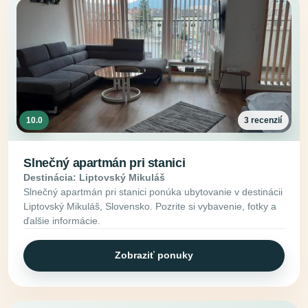
10.0
3 recenzií
Slnečný apartmán pri stanici
Destinácia: Liptovský Mikuláš
Slnečný apartmán pri stanici ponúka ubytovanie v destinácii
Liptovský Mikuláš, Slovensko. Pozrite si vybavenie, fotky a
ďalšie informácie.
Zobraziť ponuky