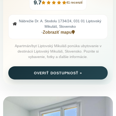
9.7
41 recenzií
Nábrežie Dr. A. Stodolu 1734/24, 031 01 Liptovský
Mikuláš, Slovensko
Zobraziť mapu
•
Apartmán/byt Liptovský Mikuláš ponúka ubytovanie v
destinácii Liptovský Mikuláš, Slovensko. Pozrite si
vybavenie, fotky a ďalšie informácie.
OVERIŤ DOSTUPNOSŤ »