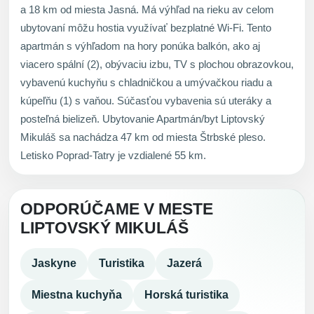
a 18 km od miesta Jasná. Má výhľad na rieku av celom
ubytovaní môžu hostia využívať bezplatné Wi-Fi. Tento
apartmán s výhľadom na hory ponúka balkón, ako aj
viacero spální (2), obývaciu izbu, TV s plochou obrazovkou,
vybavenú kuchyňu s chladničkou a umývačkou riadu a
kúpeľňu (1) s vaňou. Súčasťou vybavenia sú uteráky a
posteľná bielizeň. Ubytovanie Apartmán/byt Liptovský
Mikuláš sa nachádza 47 km od miesta Štrbské pleso.
Letisko Poprad-Tatry je vzdialené 55 km.
ODPORÚČAME V MESTE
LIPTOVSKÝ MIKULÁŠ
Jaskyne
Turistika
Jazerá
Miestna kuchyňa
Horská turistika