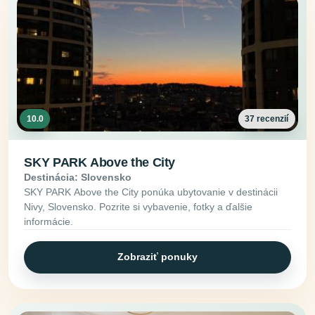
10.0
37 recenzií
SKY PARK Above the City
Destinácia: Slovensko
SKY PARK Above the City ponúka ubytovanie v destinácii
Nivy, Slovensko. Pozrite si vybavenie, fotky a ďalšie
informácie.
Zobraziť ponuky