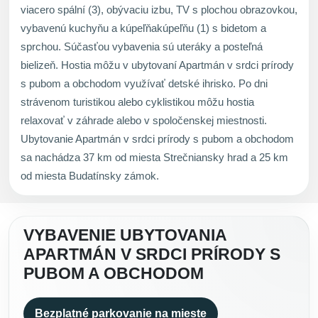
viacero spální (3), obývaciu izbu, TV s plochou obrazovkou,
vybavenú kuchyňu a kúpeľňakúpeľňu (1) s bidetom a
sprchou. Súčasťou vybavenia sú uteráky a posteľná
bielizeň. Hostia môžu v ubytovaní Apartmán v srdci prírody
s pubom a obchodom využívať detské ihrisko. Po dni
strávenom turistikou alebo cyklistikou môžu hostia
relaxovať v záhrade alebo v spoločenskej miestnosti.
Ubytovanie Apartmán v srdci prírody s pubom a obchodom
sa nachádza 37 km od miesta Strečniansky hrad a 25 km
od miesta Budatínsky zámok.
VYBAVENIE UBYTOVANIA
APARTMÁN V SRDCI PRÍRODY S
PUBOM A OBCHODOM
Bezplatné parkovanie na mieste