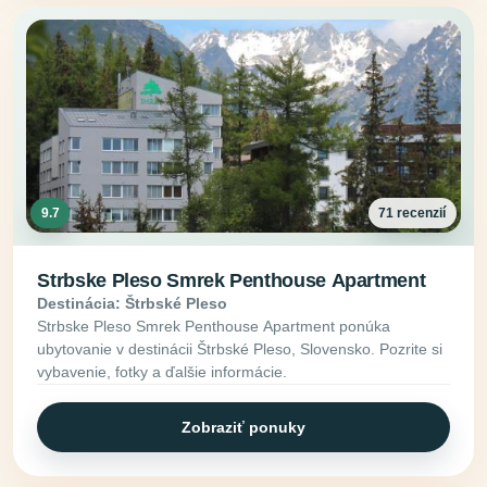
9.7
71 recenzií
Strbske Pleso Smrek Penthouse Apartment
Destinácia: Štrbské Pleso
Strbske Pleso Smrek Penthouse Apartment ponúka
ubytovanie v destinácii Štrbské Pleso, Slovensko. Pozrite si
vybavenie, fotky a ďalšie informácie.
Zobraziť ponuky