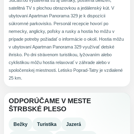
Súčasťou vybavenia sú aj uteráky, posteľná bielizeň,
satelitná TV s plochou obrazovkou a jedálenský kút. V
ubytovaní Apartman Panorama 329 je k dispozícii
súkromné parkovisko. Personál recepcie hovorí po
nemecky, anglicky, poľsky a rusky a hostia ho môžu v
prípade potreby požiadať o informácie o okolí. Hostia môžu
v ubytovaní Apartman Panorama 329 využívať detské
ihrisko. Po dni strávenom turistikou, lyžovaním alebo
cyklistikou môžu hostia relaxovať v záhrade alebo v
spoločenskej miestnosti. Letisko Poprad-Tatry je vzdialené
25 km.
ODPORÚČAME V MESTE
ŠTRBSKÉ PLESO
Bežky
Turistika
Jazerá