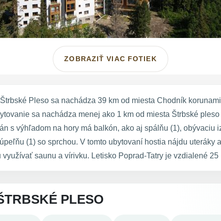
ZOBRAZIŤ VIAC FOTIEK
Štrbské Pleso sa nachádza 39 km od miesta Chodník korunami
ytovanie sa nachádza menej ako 1 km od miesta Štrbské pleso a 
án s výhľadom na hory má balkón, ako aj spálňu (1), obývaciu 
peľňu (1) so sprchou. V tomto ubytovaní hostia nájdu uteráky 
využívať saunu a vírivku. Letisko Poprad-Tatry je vzdialené 25
ŠTRBSKÉ PLESO