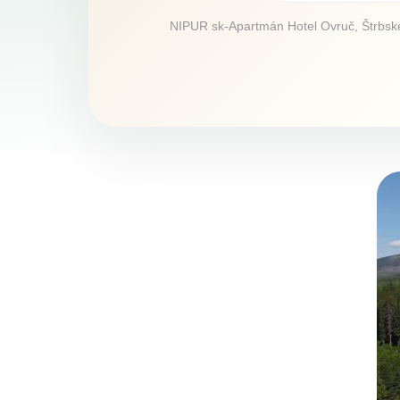
NIPUR sk-Apartmán Hotel Ovruč, Štrbské P