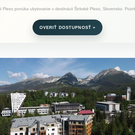
leso ponúka ubytovanie v destinácii Štrbské Pleso, Slovensko. Pozrite
OVERIŤ DOSTUPNOSŤ »