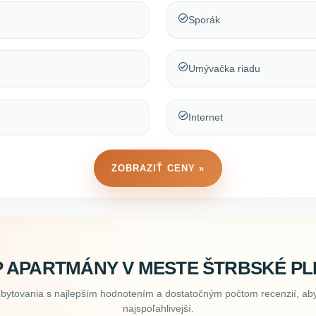
Sporák
Umývačka riadu
Internet
ZOBRAZIŤ CENY »
 APARTMÁNY V MESTE ŠTRBSKÉ P
ubytovania s najlepším hodnotením a dostatočným počtom recenzií, aby
najspoľahlivejší.