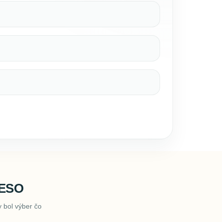
LESO
 bol výber čo