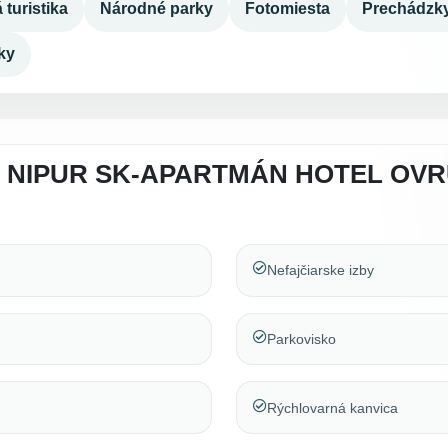
 turistika
Národné parky
Fotomiesta
Prechádzk
ky
 NIPUR SK-APARTMÁN HOTEL OVR
Nefajčiarske izby
Parkovisko
Rýchlovarná kanvica