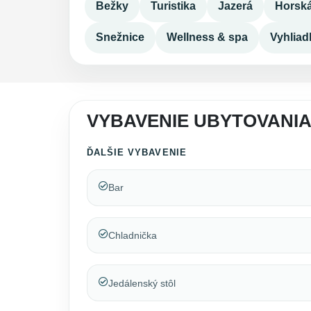
Bežky
Turistika
Jazerá
Horská
Snežnice
Wellness & spa
Vyhliad
VYBAVENIE UBYTOVANIA
ĎALŠIE VYBAVENIE
Bar
Chladnička
Jedálenský stôl