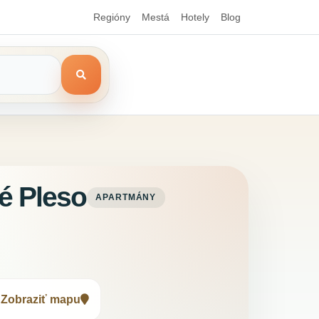
Regióny
Mestá
Hotely
Blog
é Pleso
APARTMÁNY
Zobraziť mapu
•