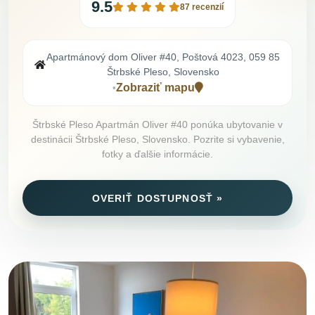
9.5
87 recenzií
Apartmánový dom Oliver #40, Poštová 4023, 059 85
Štrbské Pleso, Slovensko
Zobraziť mapu
•
Štrbské Pleso Apartmán Oliver #40 ponúka ubytovanie v
destinácii Štrbské Pleso, Slovensko. Pozrite si vybavenie,
fotky a ďalšie informácie.
OVERIŤ DOSTUPNOSŤ »