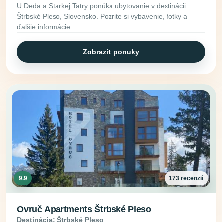
U Deda a Starkej Tatry ponúka ubytovanie v destinácii
Štrbské Pleso, Slovensko. Pozrite si vybavenie, fotky a
ďalšie informácie.
Zobraziť ponuky
9.9
173 recenzií
Ovruč Apartments Štrbské Pleso
Destinácia: Štrbské Pleso