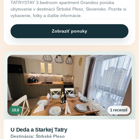
TATRYSTAY 3-bedroom apartment Grandioz ponúka
ubytovanie v destinácii Štrbské Pleso, Slovensko. Pozrite si
vybavenie, fotky a ďalšie informácie.
Zobraziť ponuky
10.0
1 recenzií
U Deda a Starkej Tatry
Destinácia: Štrbské Pleso