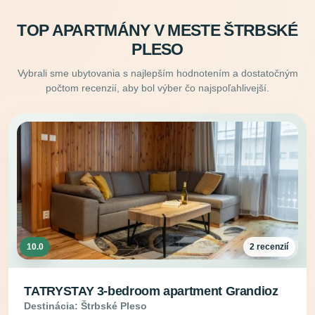
TOP APARTMÁNY V MESTE ŠTRBSKÉ
PLESO
Vybrali sme ubytovania s najlepším hodnotením a dostatočným
počtom recenzií, aby bol výber čo najspoľahlivejší.
10.0
2 recenzií
TATRYSTAY 3-bedroom apartment Grandioz
Destinácia: Štrbské Pleso