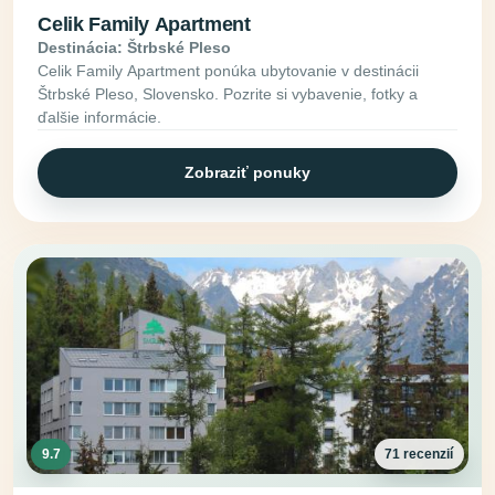
Celik Family Apartment
Destinácia: Štrbské Pleso
Celik Family Apartment ponúka ubytovanie v destinácii
Štrbské Pleso, Slovensko. Pozrite si vybavenie, fotky a
ďalšie informácie.
Zobraziť ponuky
9.7
71 recenzií