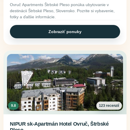
Ovruč Apartments Štrbské Pleso ponúka ubytovanie v
destinácii Štrbské Pleso, Slovensko. Pozrite si vybavenie,
fotky a ďalšie informácie.
Zobraziť ponuky
9.8
123 recenzií
NIPUR sk-Apartmán Hotel Ovruč, Štrbské
Pleso