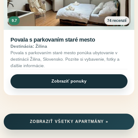
9.7
74 recenzií
Povala s parkovaním staré mesto
Destinácia: Žilina
Povala s parkovaním staré mesto ponúka ubytovanie v
destinácii Žilina, Slovensko. Pozrite si vybavenie, fotky a
ďalšie informácie.
Zobraziť ponuky
ZOBRAZIŤ VŠETKY APARTMÁNY »