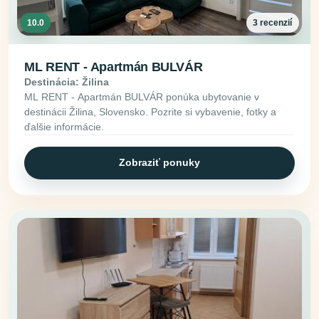
10.0
3 recenzií
ML RENT - Apartmán BULVÁR
Destinácia: Žilina
ML RENT - Apartmán BULVÁR ponúka ubytovanie v
destinácii Žilina, Slovensko. Pozrite si vybavenie, fotky a
ďalšie informácie.
Zobraziť ponuky