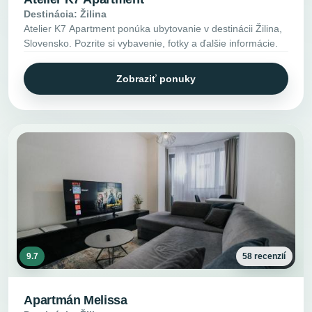
Destinácia: Žilina
Atelier K7 Apartment ponúka ubytovanie v destinácii Žilina,
Slovensko. Pozrite si vybavenie, fotky a ďalšie informácie.
Zobraziť ponuky
9.7
58 recenzií
Apartmán Melissa