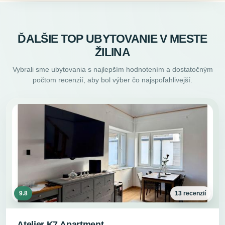
ĎALŠIE TOP UBYTOVANIE V MESTE
ŽILINA
Vybrali sme ubytovania s najlepším hodnotením a dostatočným
počtom recenzií, aby bol výber čo najspoľahlivejší.
9.8
13 recenzií
Atelier K7 Apartment