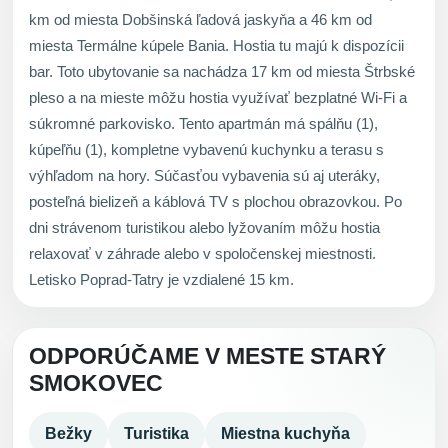
km od miesta Dobšinská ľadová jaskyňa a 46 km od
miesta Termálne kúpele Bania. Hostia tu majú k dispozícii
bar. Toto ubytovanie sa nachádza 17 km od miesta Štrbské
pleso a na mieste môžu hostia využívať bezplatné Wi-Fi a
súkromné parkovisko. Tento apartmán má spálňu (1),
kúpeľňu (1), kompletne vybavenú kuchynku a terasu s
výhľadom na hory. Súčasťou vybavenia sú aj uteráky,
posteľná bielizeň a káblová TV s plochou obrazovkou. Po
dni strávenom turistikou alebo lyžovaním môžu hostia
relaxovať v záhrade alebo v spoločenskej miestnosti.
Letisko Poprad-Tatry je vzdialené 15 km.
ODPORÚČAME V MESTE STARÝ
SMOKOVEC
Bežky
Turistika
Miestna kuchyňa