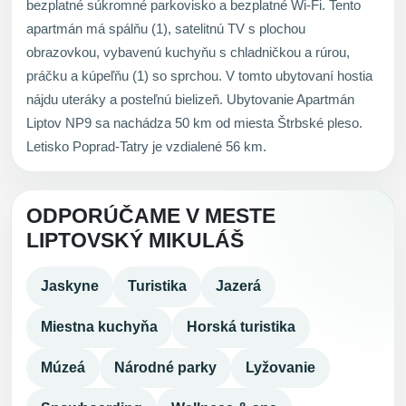
bezplatné súkromné parkovisko a bezplatné Wi-Fi. Tento
apartmán má spálňu (1), satelitnú TV s plochou
obrazovkou, vybavenú kuchyňu s chladničkou a rúrou,
práčku a kúpeľňu (1) so sprchou. V tomto ubytovaní hostia
nájdu uteráky a posteľnú bielizeň. Ubytovanie Apartmán
Liptov NP9 sa nachádza 50 km od miesta Štrbské pleso.
Letisko Poprad-Tatry je vzdialené 56 km.
ODPORÚČAME V MESTE
LIPTOVSKÝ MIKULÁŠ
Jaskyne
Turistika
Jazerá
Miestna kuchyňa
Horská turistika
Múzeá
Národné parky
Lyžovanie