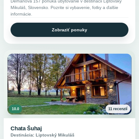
Demanova 157 ponúka ubytovanie v destinácii Liptovský
Mikuláš, Slovensko. Pozrite si vybavenie, fotky a ďalšie
informácie.
Zobraziť ponuky
10.0
11 recenzií
Chata Šuhaj
Destinácia: Liptovský Mikuláš