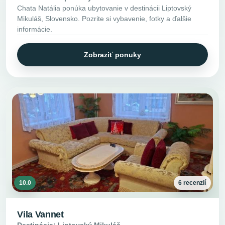
Chata Natália ponúka ubytovanie v destinácii Liptovský
Mikuláš, Slovensko. Pozrite si vybavenie, fotky a ďalšie
informácie.
Zobraziť ponuky
10.0
6 recenzií
Vila Vannet
Destinácia: Liptovský Mikuláš