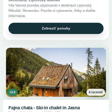
Vila Vannet ponúka ubytovanie v destinácii Liptovský
Mikuláš, Slovensko. Pozrite si vybavenie, fotky a ďalšie
informácie.
Zobraziť ponuky
10.0
4 recenzií
Fajna chata - Ski-in chalet in Jasna