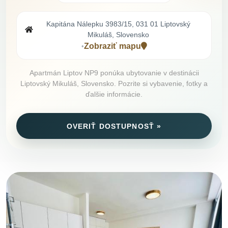
Kapitána Nálepku 3983/15, 031 01 Liptovský
Mikuláš, Slovensko
Zobraziť mapu
•
Apartmán Liptov NP9 ponúka ubytovanie v destinácii
Liptovský Mikuláš, Slovensko. Pozrite si vybavenie, fotky a
ďalšie informácie.
OVERIŤ DOSTUPNOSŤ »