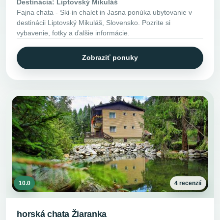
Destinácia: Liptovský Mikuláš
Fajna chata - Ski-in chalet in Jasna ponúka ubytovanie v
destinácii Liptovský Mikuláš, Slovensko. Pozrite si
vybavenie, fotky a ďalšie informácie.
Zobraziť ponuky
10.0
4 recenzií
horská chata Žiaranka