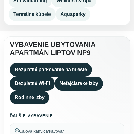
Snowboarding
Wellness & spa
Termálne kúpele
Aquaparky
VYBAVENIE UBYTOVANIA
APARTMÁN LIPTOV NP9
Bezplatné parkovanie na mieste
Bezplatné Wi-Fi
Nefajčiarske izby
Rodinné izby
ĎALŠIE VYBAVENIE
Čajová kanvica/kávovar