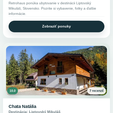
Retrohaus ponúka ubytovanie v destinácii Liptovský
Mikuláš, Slovensko. Pozrite si vybavenie, fotky a ďalšie
informácie.
Zobraziť ponuky
10.0
7 recenzií
Chata Natália
Destinácia: Liptovský Mikuláš