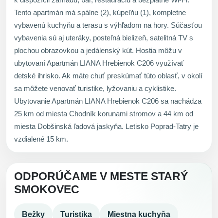
Tento apartmán má spálne (2), kúpeľňu (1), kompletne
vybavenú kuchyňu a terasu s výhľadom na hory. Súčasťou
vybavenia sú aj uteráky, posteľná bielizeň, satelitná TV s
plochou obrazovkou a jedálenský kút. Hostia môžu v
ubytovaní Apartmán LIANA Hrebienok C206 využívať
detské ihrisko. Ak máte chuť preskúmať túto oblasť, v okolí
sa môžete venovať turistike, lyžovaniu a cyklistike.
Ubytovanie Apartmán LIANA Hrebienok C206 sa nachádza
25 km od miesta Chodník korunami stromov a 44 km od
miesta Dobšinská ľadová jaskyňa. Letisko Poprad-Tatry je
vzdialené 15 km.
ODPORÚČAME V MESTE STARÝ
SMOKOVEC
Bežky
Turistika
Miestna kuchyňa