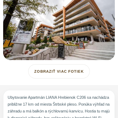
ZOBRAZIŤ VIAC FOTIEK
Ubytovanie Apartmán LIANA Hrebienok C206 sa nachádza
približne 17 km od miesta Štrbské pleso. Ponúka výhľad na
záhradu a má balkón a rýchlovarnú kanvicu. Hostia tu majú
k dispozícii záhradu, bar, reštauráciu a bezplatné Wi-Fi.