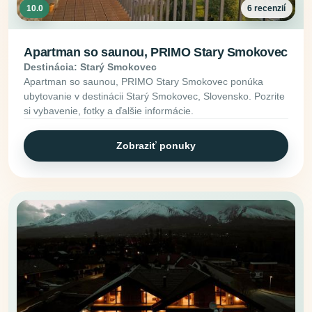
10.0
6 recenzií
Apartman so saunou, PRIMO Stary Smokovec
Destinácia: Starý Smokovec
Apartman so saunou, PRIMO Stary Smokovec ponúka
ubytovanie v destinácii Starý Smokovec, Slovensko. Pozrite
si vybavenie, fotky a ďalšie informácie.
Zobraziť ponuky