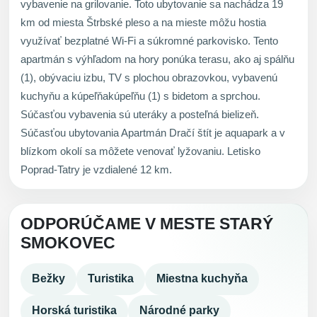
vybavenie na grilovanie. Toto ubytovanie sa nachádza 19
km od miesta Štrbské pleso a na mieste môžu hostia
využívať bezplatné Wi-Fi a súkromné parkovisko. Tento
apartmán s výhľadom na hory ponúka terasu, ako aj spálňu
(1), obývaciu izbu, TV s plochou obrazovkou, vybavenú
kuchyňu a kúpeľňakúpeľňu (1) s bidetom a sprchou.
Súčasťou vybavenia sú uteráky a posteľná bielizeň.
Súčasťou ubytovania Apartmán Dračí štít je aquapark a v
blízkom okolí sa môžete venovať lyžovaniu. Letisko
Poprad-Tatry je vzdialené 12 km.
ODPORÚČAME V MESTE STARÝ
SMOKOVEC
Bežky
Turistika
Miestna kuchyňa
Horská turistika
Národné parky