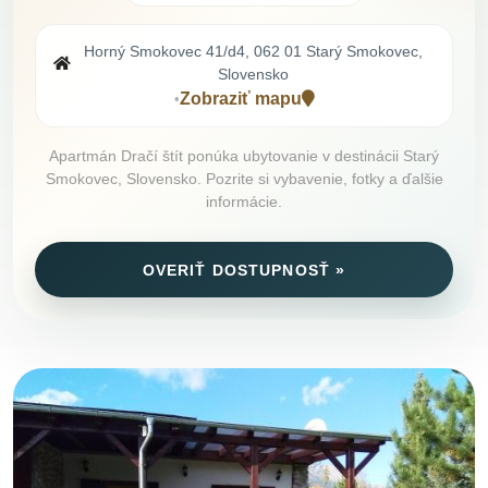
Horný Smokovec 41/d4, 062 01 Starý Smokovec,
Slovensko
Zobraziť mapu
•
Apartmán Dračí štít ponúka ubytovanie v destinácii Starý
Smokovec, Slovensko. Pozrite si vybavenie, fotky a ďalšie
informácie.
OVERIŤ DOSTUPNOSŤ »