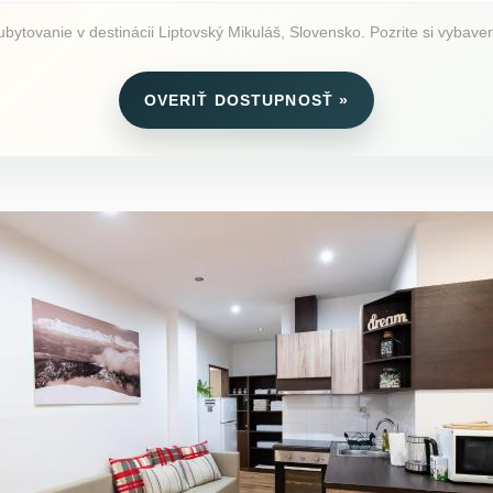
ovanie v destinácii Liptovský Mikuláš, Slovensko. Pozrite si vybaveni
OVERIŤ DOSTUPNOSŤ »