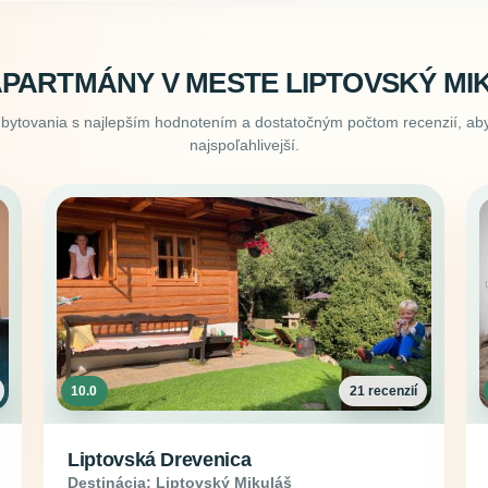
APARTMÁNY V MESTE LIPTOVSKÝ MI
ubytovania s najlepším hodnotením a dostatočným počtom recenzií, aby
najspoľahlivejší.
10.0
21 recenzií
Liptovská Drevenica
Destinácia: Liptovský Mikuláš