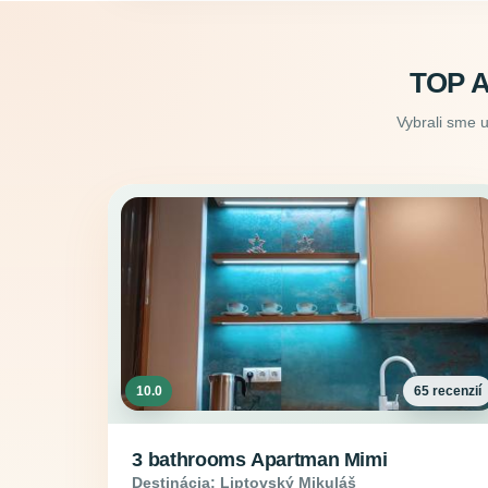
TOP 
Vybrali sme 
10.0
65 recenzií
3 bathrooms Apartman Mimi
Destinácia: Liptovský Mikuláš