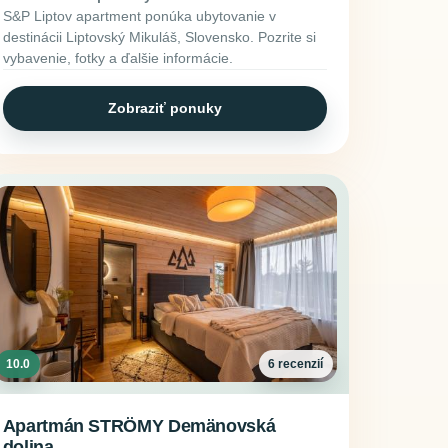
S&P Liptov apartment ponúka ubytovanie v
destinácii Liptovský Mikuláš, Slovensko. Pozrite si
vybavenie, fotky a ďalšie informácie.
Zobraziť ponuky
10.0
6 recenzií
Apartmán STRÖMY Demänovská
dolina