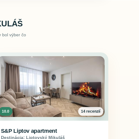
KULÁŠ
 bol výber čo
10.0
14 recenzií
S&P Liptov apartment
Destinácia: Liptovský Mikuláš