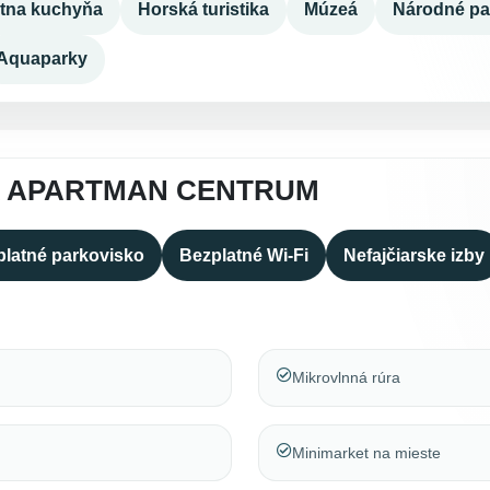
tna kuchyňa
Horská turistika
Múzeá
Národné pa
Aquaparky
A APARTMAN CENTRUM
latné parkovisko
Bezplatné Wi-Fi
Nefajčiarske izby
Mikrovlnná rúra
Minimarket na mieste