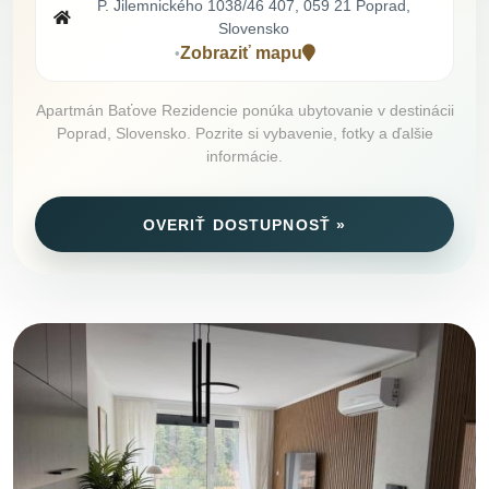
P. Jilemnického 1038/46 407, 059 21 Poprad,
Slovensko
Zobraziť mapu
•
Apartmán Baťove Rezidencie ponúka ubytovanie v destinácii
Poprad, Slovensko. Pozrite si vybavenie, fotky a ďalšie
informácie.
OVERIŤ DOSTUPNOSŤ »