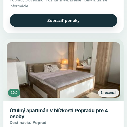
Poprad, Slovensko. Pozrite si vybavenie, fotky a ďalšie
informácie.
Zobraziť ponuky
10.0
1 recenzií
Útulný apartmán v blízkosti Popradu pre 4
osoby
Destinácia: Poprad