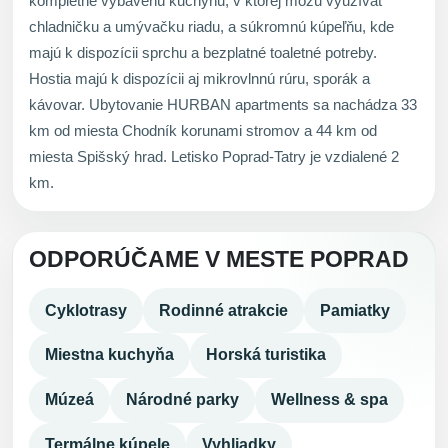
kompletne vybavenú kuchyňu, v ktorej môžu využívať
chladničku a umývačku riadu, a súkromnú kúpeľňu, kde
majú k dispozícii sprchu a bezplatné toaletné potreby.
Hostia majú k dispozícii aj mikrovlnnú rúru, sporák a
kávovar. Ubytovanie HURBAN apartments sa nachádza 33
km od miesta Chodník korunami stromov a 44 km od
miesta Spišský hrad. Letisko Poprad-Tatry je vzdialené 2
km.
ODPORÚČAME V MESTE POPRAD
Cyklotrasy
Rodinné atrakcie
Pamiatky
Miestna kuchyňa
Horská turistika
Múzeá
Národné parky
Wellness & spa
Termálne kúpele
Vyhliadky