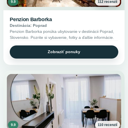
9.9
112 recenzií
Penzion Barborka
Destinácia: Poprad
Penzion Barborka ponúka ubytovanie v destinácii Poprad,
Slovensko. Pozrite si vybavenie, fotky a ďalšie informácie.
Zobraziť ponuky
9.9
110 recenzií