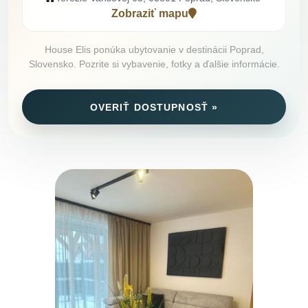
Zobraziť mapu
House Elis ponúka ubytovanie v destinácii Poprad,
Slovensko. Pozrite si vybavenie, fotky a ďalšie informácie.
OVERIŤ DOSTUPNOSŤ »