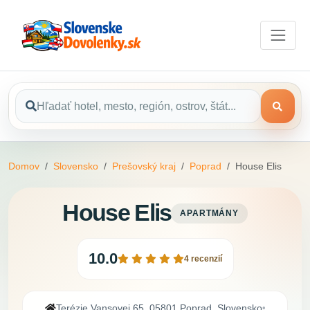
Domov
Slovensko
Prešovský kraj
Poprad
House Elis
House Elis
APARTMÁNY
10.0
4 recenzií
Terézie Vansovej 65, 05801 Poprad, Slovensko
•