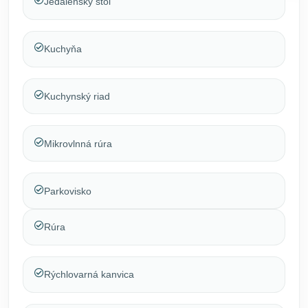
Jedálenský stôl
Kuchyňa
Kuchynský riad
Mikrovlnná rúra
Parkovisko
Rúra
Rýchlovarná kanvica