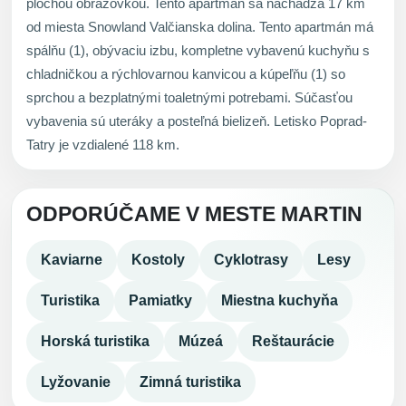
plochou obrazovkou. Tento apartmán sa nachádza 17 km
od miesta Snowland Valčianska dolina. Tento apartmán má
spálňu (1), obývaciu izbu, kompletne vybavenú kuchyňu s
chladničkou a rýchlovarnou kanvicou a kúpeľňu (1) so
sprchou a bezplatnými toaletnými potrebami. Súčasťou
vybavenia sú uteráky a posteľná bielizeň. Letisko Poprad-
Tatry je vzdialené 118 km.
ODPORÚČAME V MESTE MARTIN
Kaviarne
Kostoly
Cyklotrasy
Lesy
Turistika
Pamiatky
Miestna kuchyňa
Horská turistika
Múzeá
Reštaurácie
Lyžovanie
Zimná turistika