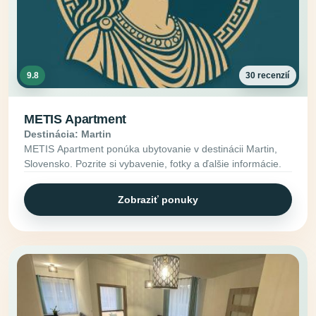
9.8
30 recenzií
METIS Apartment
Destinácia: Martin
METIS Apartment ponúka ubytovanie v destinácii Martin,
Slovensko. Pozrite si vybavenie, fotky a ďalšie informácie.
Zobraziť ponuky