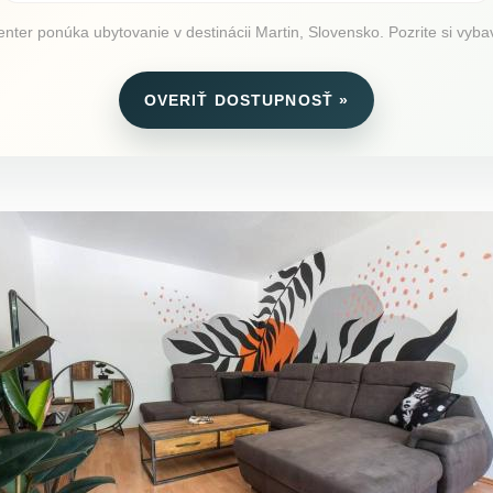
er ponúka ubytovanie v destinácii Martin, Slovensko. Pozrite si vybave
OVERIŤ DOSTUPNOSŤ »