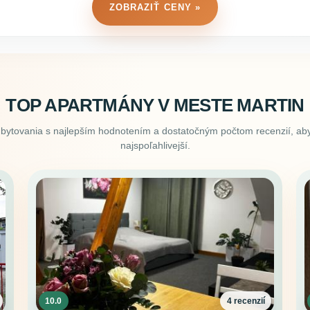
ZOBRAZIŤ CENY »
TOP APARTMÁNY V MESTE MARTIN
ubytovania s najlepším hodnotením a dostatočným počtom recenzií, aby
najspoľahlivejší.
10.0
4 recenzií