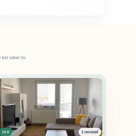
 bol výber čo
10.0
1 recenzií