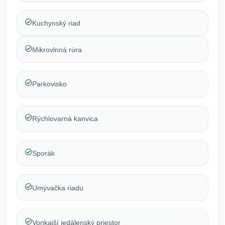
Kuchynský riad
Mikrovlnná rúra
Parkovisko
Rýchlovarná kanvica
Sporák
Umývačka riadu
Vonkajší jedálenský priestor