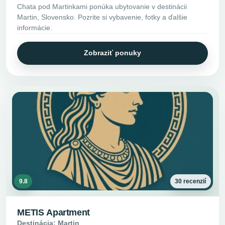
Chata pod Martinkami ponúka ubytovanie v destinácii
Martin, Slovensko. Pozrite si vybavenie, fotky a ďalšie
informácie.
Zobraziť ponuky
9.8
30 recenzií
METIS Apartment
Destinácia: Martin