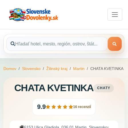
Domov
Slovensko
Žilinský kraj
Martin
CHATA KVETINKA
CHATA KVETINKA
CHATY
9.9
16 recenzií
6153 Ulica Gladiola, 036 01 Martin, Slovensko
•