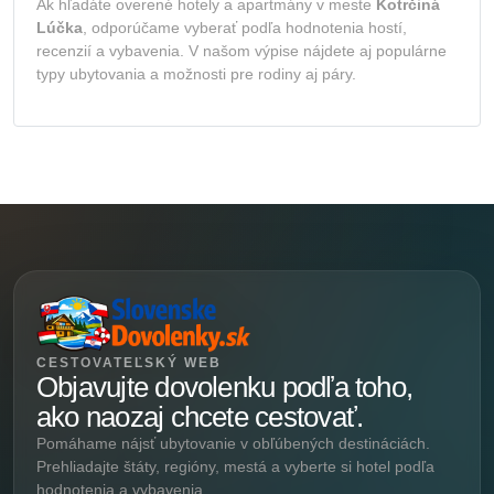
Ak hľadáte overené hotely a apartmány v meste
Kotrčiná
Lúčka
, odporúčame vyberať podľa hodnotenia hostí,
recenzií a vybavenia. V našom výpise nájdete aj populárne
typy ubytovania a možnosti pre rodiny aj páry.
CESTOVATEĽSKÝ WEB
Objavujte dovolenku podľa toho,
ako naozaj chcete cestovať.
Pomáhame nájsť ubytovanie v obľúbených destináciách.
Prehliadajte štáty, regióny, mestá a vyberte si hotel podľa
hodnotenia a vybavenia.