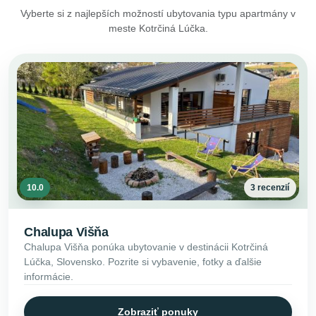
Vyberte si z najlepších možností ubytovania typu apartmány v
meste Kotrčiná Lúčka.
10.0
3 recenzií
Chalupa Višňa
Chalupa Višňa ponúka ubytovanie v destinácii Kotrčiná
Lúčka, Slovensko. Pozrite si vybavenie, fotky a ďalšie
informácie.
Zobraziť ponuky