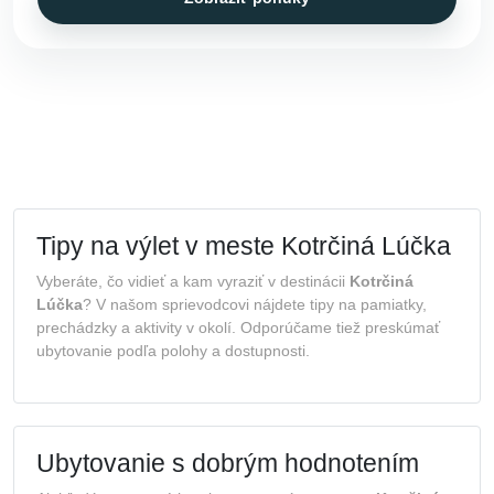
Tipy na výlet v meste Kotrčiná Lúčka
Vyberáte, čo vidieť a kam vyraziť v destinácii
Kotrčiná
Lúčka
? V našom sprievodcovi nájdete tipy na pamiatky,
prechádzky a aktivity v okolí. Odporúčame tiež preskúmať
ubytovanie podľa polohy a dostupnosti.
Ubytovanie s dobrým hodnotením