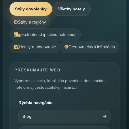
Štýly dovolenky
Všetky hotely
Štáty a regióny
geo.footer.chip.cities.noIslands
Hotely a ubytovanie
Cestovateľská inšpirácia
PRESKÚMAJTE WEB
Vyberte si sekciu, ktorá vás privedie k destináciám,
hotelom aj cestovateľskej inšpirácii.
Rýchla navigácia
Blog