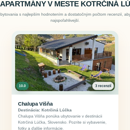
 APARTMÁNY V MESTE KOTRČINÁ L
ubytovania s najlepším hodnotením a dostatočným počtom recenzií, aby
najspoľahlivejší.
10.0
3 recenzií
Chalupa Višňa
Destinácia: Kotrčiná Lúčka
Chalupa Višňa ponúka ubytovanie v destinácii
Kotrčiná Lúčka, Slovensko. Pozrite si vybavenie,
fotky a ďalšie informácie.