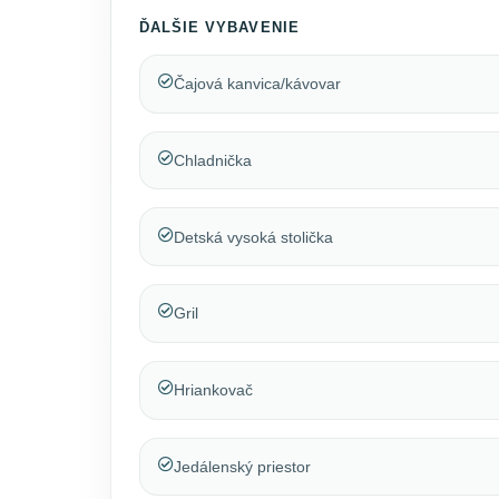
ĎALŠIE VYBAVENIE
Čajová kanvica/kávovar
Chladnička
Detská vysoká stolička
Gril
Hriankovač
Jedálenský priestor