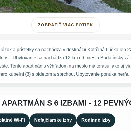
ZOBRAZIŤ VIAC FOTIEK
ôžok a prístelky sa nachádza v destinácii Kotrčiná Lúčka len 2
tnosť. Ubytovanie sa nachádza 12 km od miesta Budatínsky zámok
ste. Tento apartmán s výhľadom na mesto má terasu, ako aj viac
ro kúpeľní (3) s bidetom a sprchou. Ubytovanie ponúka herňu 
APARTMÁN S 6 IZBAMI - 12 PEVN
latné Wi-Fi
Nefajčiarske izby
Rodinné izby