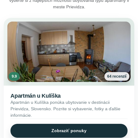
Vyberte si z najlepších možností ubytovania typu apartmány v
meste Prievidza.
9.9
64 recenzií
Apartmán u Kulíška
Apartmán u Kulíška ponúka ubytovanie v destinácii
Prievidza, Slovensko. Pozrite si vybavenie, fotky a ďalšie
informácie.
Zobraziť ponuky