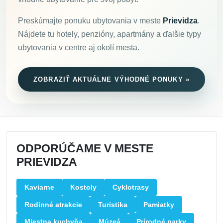
Preskúmajte ponuku ubytovania v meste
Prievidza
.
Nájdete tu hotely, penzióny, apartmány a ďalšie typy
ubytovania v centre aj okolí mesta.
ZOBRAZIŤ AKTUÁLNE VÝHODNÉ PONUKY »
ODPORÚČAME V MESTE
PRIEVIDZA
Kaviarne
Kostoly
Cyklotrasy
Rodinné atrakcie
Turistika
Pamiatky
Miestna kuchyňa
Múzeá
Prírodné parky