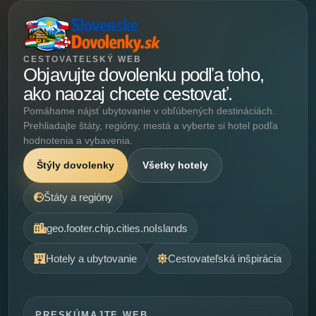
CESTOVATEĽSKÝ WEB
Objavujte dovolenku podľa toho,
ako naozaj chcete cestovať.
Pomáhame nájsť ubytovanie v obľúbených destináciách.
Prehliadajte štáty, regióny, mestá a vyberte si hotel podľa
hodnotenia a vybavenia.
Štýly dovolenky
Všetky hotely
Štáty a regióny
geo.footer.chip.cities.noIslands
Hotely a ubytovanie
Cestovateľská inšpirácia
PRESKÚMAJTE WEB