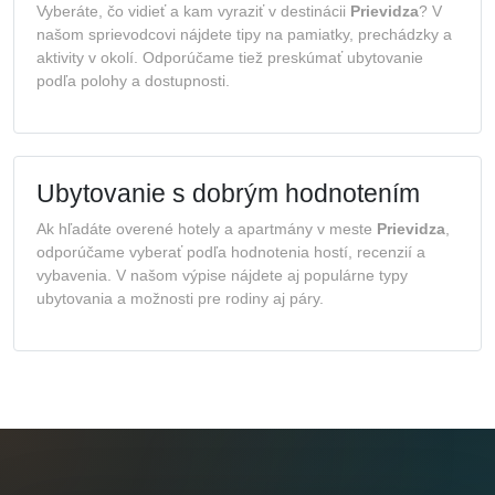
Vyberáte, čo vidieť a kam vyraziť v destinácii
Prievidza
? V
našom sprievodcovi nájdete tipy na pamiatky, prechádzky a
aktivity v okolí. Odporúčame tiež preskúmať ubytovanie
podľa polohy a dostupnosti.
Ubytovanie s dobrým hodnotením
Ak hľadáte overené hotely a apartmány v meste
Prievidza
,
odporúčame vyberať podľa hodnotenia hostí, recenzií a
vybavenia. V našom výpise nájdete aj populárne typy
ubytovania a možnosti pre rodiny aj páry.