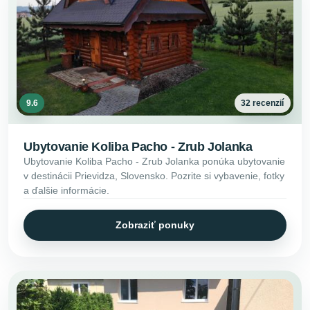
9.6
32 recenzií
Ubytovanie Koliba Pacho - Zrub Jolanka
Ubytovanie Koliba Pacho - Zrub Jolanka ponúka ubytovanie
v destinácii Prievidza, Slovensko. Pozrite si vybavenie, fotky
a ďalšie informácie.
Zobraziť ponuky