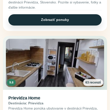
destinácii Prievidza, Slovensko. Pozrite si vybavenie, fotky a
ďalšie informácie.
Zobraziť ponuky
9.8
63 recenzií
Prievidza Home
Destinácia: Prievidza
Prievidza Home ponúka ubytovanie v destinácii Prievidza,