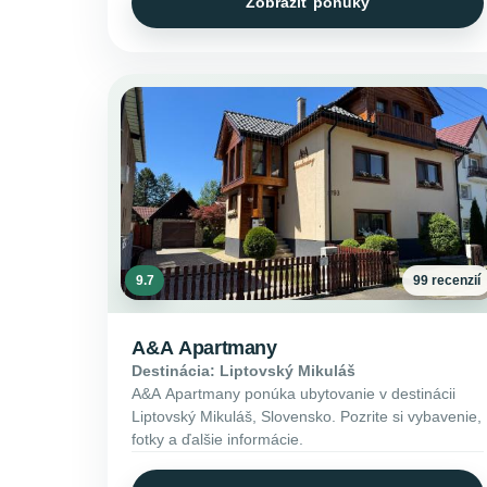
Zobraziť ponuky
9.7
99 recenzií
A&A Apartmany
Destinácia: Liptovský Mikuláš
A&A Apartmany ponúka ubytovanie v destinácii
Liptovský Mikuláš, Slovensko. Pozrite si vybavenie,
fotky a ďalšie informácie.