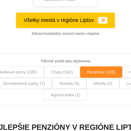
Všetky mestá v regióne Liptov
30
Zobrazí kompletný zoznam miest v regióne
Filtrovať podľa typu ubytovania
lenkové domy (249)
Chaty (162)
Penzióny (133)
Dovolenkové parky (7)
Hostely (5)
Motely (3)
Lu
Agroturistika (1)
JLEPŠIE PENZIÓNY V REGIÓNE LIP