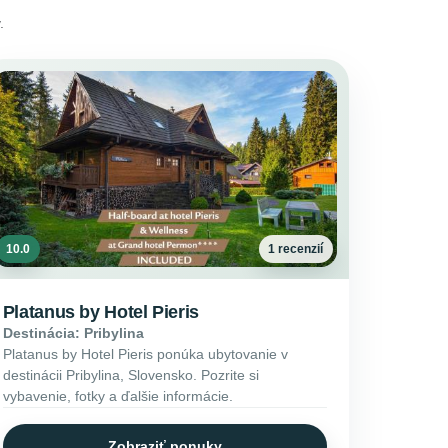
.
10.0
1 recenzií
Platanus by Hotel Pieris
Destinácia: Pribylina
Platanus by Hotel Pieris ponúka ubytovanie v
destinácii Pribylina, Slovensko. Pozrite si
vybavenie, fotky a ďalšie informácie.
Zobraziť ponuky