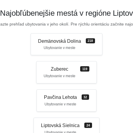
Najobľúbenejšie mestá v regióne Liptov
azte prehľad ubytovania v jeho okolí. Pre rýchlu orientáciu začnite najo
Demänovská Dolina
218
Ubytovanie v meste
Zuberec
119
Ubytovanie v meste
Pavčina Lehota
32
Ubytovanie v meste
Liptovská Sielnica
24
Ubytovanie v meste