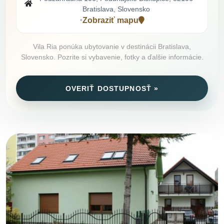
Bratislava, Slovensko
Zobraziť mapu
•
Vila Ria ponúka ubytovanie v destinácii Bratislava,
Slovensko. Pozrite si vybavenie, fotky a ďalšie informácie.
OVERIŤ DOSTUPNOSŤ »