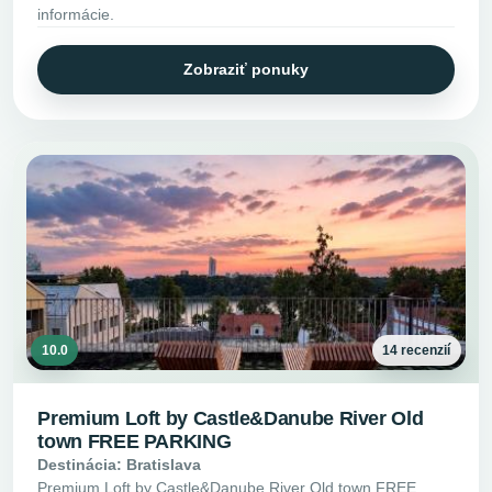
informácie.
Zobraziť ponuky
10.0
14 recenzií
Premium Loft by Castle&Danube River Old
town FREE PARKING
Destinácia: Bratislava
Premium Loft by Castle&Danube River Old town FREE