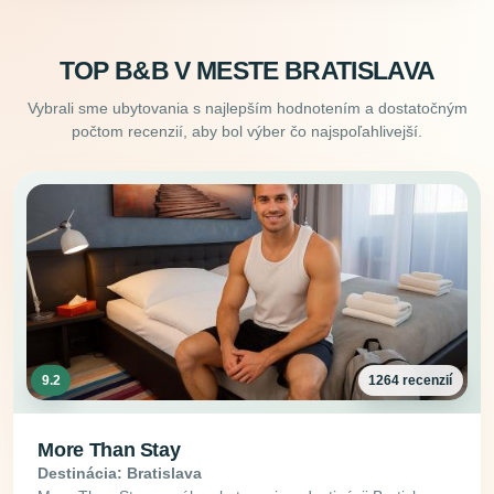
TOP B&B V MESTE BRATISLAVA
Vybrali sme ubytovania s najlepším hodnotením a dostatočným
počtom recenzií, aby bol výber čo najspoľahlivejší.
9.2
1264 recenzií
More Than Stay
Destinácia: Bratislava