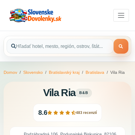
Domov
Slovensko
Bratislavský kraj
Bratislava
Vila Ria
Vila Ria
B&B
8.6
483 recenzií
Podzáhradná 106, Podunajské Biskupice, 82106